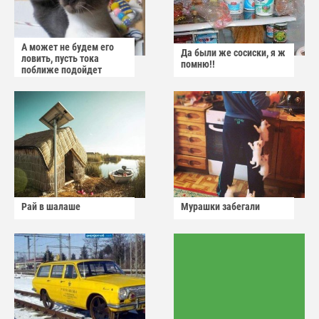
А может не будем его
Да были же сосиски, я ж
ловить, пусть тока
помню!!
поближе подойдет
Рай в шалаше
Мурашки забегали