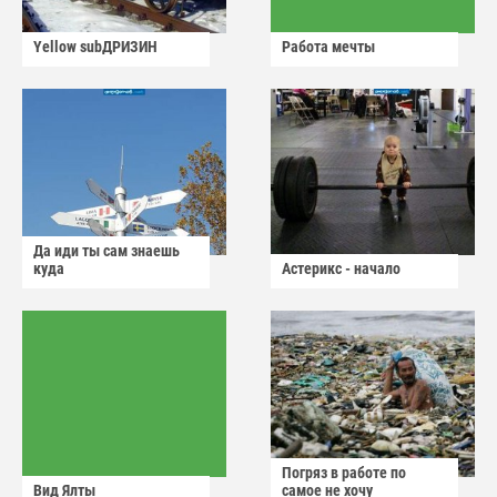
Yellow subДРИЗИН
Работа мечты
Да иди ты сам знаешь
куда
Астерикс - начало
Погряз в работе по
Вид Ялты
самое не хочу