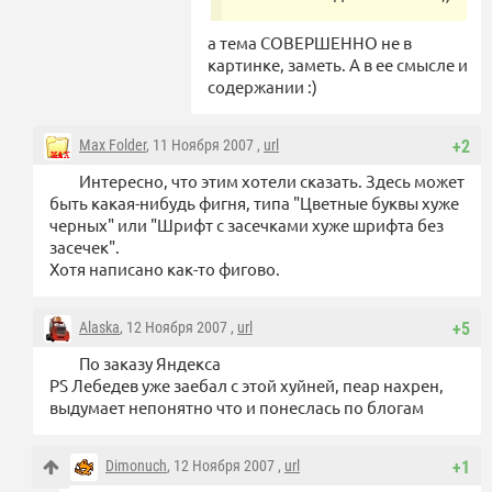
а тема СОВЕРШЕННО не в
картинке, заметь. А в ее смысле и
содержании :)
Max Folder
, 11 Ноября 2007 ,
url
+2
Интересно, что этим хотели сказать. Здесь может
быть какая-нибудь фигня, типа "Цветные буквы хуже
черных" или "Шрифт с засечками хуже шрифта без
засечек".
Хотя написано как-то фигово.
Alaska
, 12 Ноября 2007 ,
url
+5
По заказу Яндекса
PS Лебедев уже заебал с этой хуйней, пеар нахрен,
выдумает непонятно что и понеслась по блогам
Dimonuch
, 12 Ноября 2007 ,
url
+1