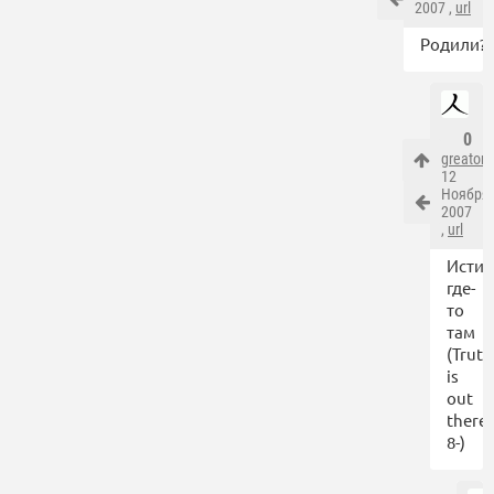
2007 ,
url
Родили?
0
greator
12
Ноября
2007
,
url
Истин
где-
то
там
(Truth
is
out
there
8-)