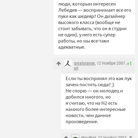
люди, которым интересен
Лебедев — воспринимает все его
пуки как шедевр? Он дизайнер
высокого класса (вообще не
стоит забывать, что он в студии
не один), у него есть супер
работы, но мы все-таки
адекватные.
greatorange
, 12 Ноября 2007 ,
+1
url
Если ты воспринял это как пук
зачем постить сюда? ;)
Не спорю — он молодец и
добился многого, но
я считаю, что на Н2 есть
намного более интересные
новости, чем данное
произведение.
MaulNet
, 12 Ноября 2007 ,