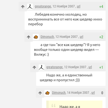
greatorange
, 12 Ноября 2007 ,
url
+4
Лебедев конечно молодец, но
воспринимать все от него как шедевр имхо
перебор
Dimonuch
, 12 Ноября 2007 ,
url
+2
а где там "все как шедевр"? Я у него
вообще только один шедевр видел —
Вилкус :)
greatorange
, 12 Ноября 2007 ,
url
+1
Надо же, а я единственный
шедевр и пропустил ;)))
Dimonuch
, 14 Ноября 2007 ,
url
0
Надо же, а я