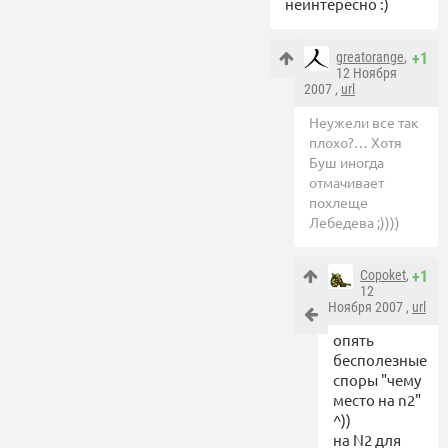
неинтересно :)
greatorange
,
+1
12 Ноября
2007 ,
url
Неужели все так
плохо?… Хотя
Буш иногда
отмачивает
похлеще
Лебедева ;))))
Copoket
,
+1
12
Ноября 2007 ,
url
опять
бесполезные
споры "чему
место на n2"
^))
на N2 для