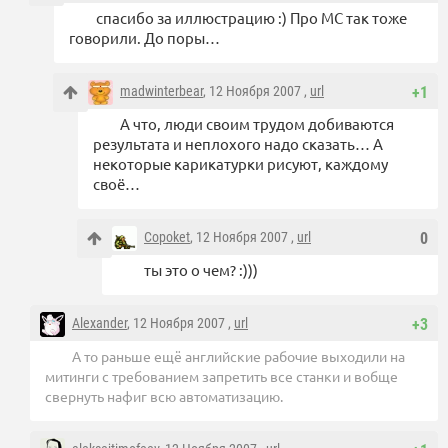
спасибо за иллюстрацию :) Про МС так тоже
говорили. До поры…
madwinterbear
, 12 Ноября 2007 ,
url
+1
А что, люди своим трудом добиваются
результата и неплохого надо сказать… А
некоторые карикатурки рисуют, каждому
своё…
Copoket
, 12 Ноября 2007 ,
url
0
ты это о чем? :)))
Alexander
, 12 Ноября 2007 ,
url
+3
А то раньше ещё английские рабочие выходили на
митинги с требованием запретить все станки и вобще
свернуть нафиг всю автоматизацию.