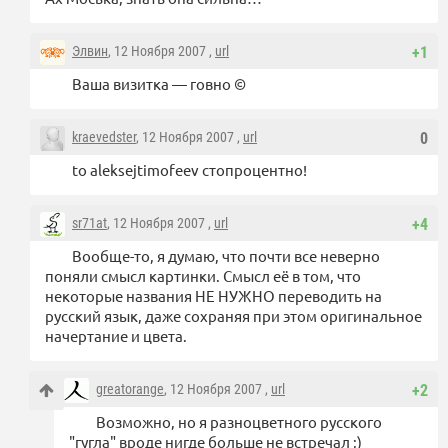
Элвин
, 12 Ноября 2007 ,
url
+1
Ваша визитка — говно ©
kraevedster
, 12 Ноября 2007 ,
url
0
to aleksejtimofeev стопроцентно!
sr71at
, 12 Ноября 2007 ,
url
+4
Вообще-то, я думаю, что почти все неверно
поняли смысл картинки. Смысл её в том, что
некоторые названия НЕ НУЖНО переводить на
русский язык, даже сохраняя при этом оригинальное
начертание и цвета.
greatorange
, 12 Ноября 2007 ,
url
+2
Возможно, но я разноцветного русского
"гугла" вроде нигде больше не встречал ;)