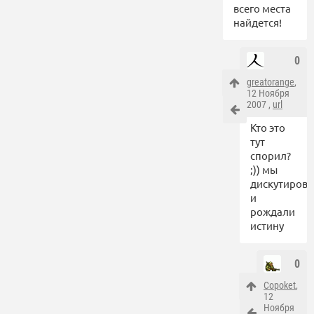
всего места
найдется!
0
greatorange
,
12 Ноября
2007 ,
url
Кто это
тут
спорил?
;)) мы
дискутиров
и
рождали
истину
0
Copoket
,
12
Ноября