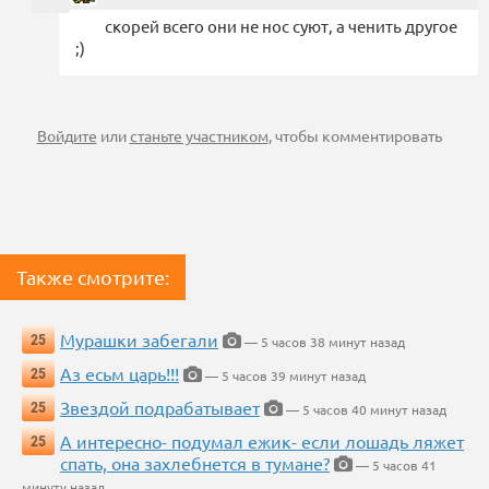
скорей всего они не нос суют, а ченить другое
;)
Войдите
или
станьте участником
, чтобы комментировать
Также смотрите:
Мурашки забегали
25
— 5 часов 38 минут назад
Аз есьм царь!!!
25
— 5 часов 39 минут назад
Звездой подрабатывает
25
— 5 часов 40 минут назад
А интересно- подумал ежик- если лошадь ляжет
25
спать, она захлебнется в тумане?
— 5 часов 41
минуту назад