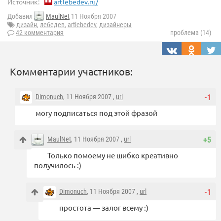
Источник:
artlebedev.ru/
Добавил
MaulNet
11 Ноября 2007
дизайн
,
лебедев
,
artlebedev
,
дизайнеры
42 комментария
проблема (14)
Комментарии участников:
Dimonuch
, 11 Ноября 2007 ,
url
-1
могу подписаться под этой фразой
MaulNet
, 11 Ноября 2007 ,
url
+5
Только помоему не шибко креативно
получилось :)
Dimonuch
, 11 Ноября 2007 ,
url
-1
простота — залог всему :)