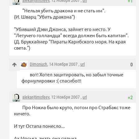
aleksejtimofeev
, 12 Ноября 2007 ,
url
+1
"Нельзя убить дракона и не стать им".
(И. Шварц "Убить дракона")
"Убивший Дэви Джонса, займет его место. У
"Летучего голландца" всегда должен быть капитан".
(Д. Брукхаймер "Пираты Карибского моря. На края
света.")
Dimonuch
, 14 Ноября 2007 ,
url
0
вот! Хотел зацитировать, но забыл точные
формулировки :( спасибо!!!
aleksejtimofeev
, 12 Ноября 2007 ,
url
+2
Про Нокиа было круто, потом про Страбакс тоже
ничего.
И тут Остапа понесло...
Ах Моська, знать она сильна…