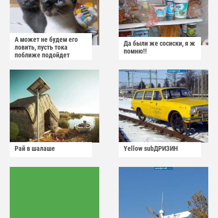
А может не будем его
Да были же сосиски, я ж
ловить, пусть тока
помню!!
поближе подойдет
Рай в шалаше
Yellow subДРИЗИН