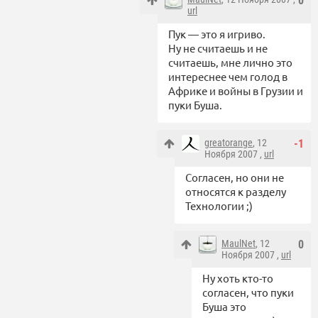
0
url
Пук — это я игриво.
Ну не считаешь и не
считаешь, мне лично это
интереснее чем голод в
Африке и войны в Грузии и
пуки Буша.
greatorange
, 12
-1
Ноября 2007 ,
url
Согласен, но они не
относятся к разделу
Технологии ;)
MaulNet
, 12
0
Ноября 2007 ,
url
Ну хоть кто-то
согласен, что пуки
Буша это