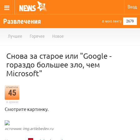
Вход
Развлечения
в мою ленту
2679
Лучшее
Горячее
Новое
Снова за старое или "Google -
гораздо большее зло, чем
Microsoft"
отметили
45
в архиве
Смотрите картинку.
источник: img.artlebedev.ru