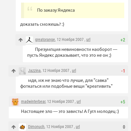
По заказу Яндекса
доказать сможешь? :)
greatorange
, 12 Ноября 2007 ,
url
+2
Презумпция невиновности наоборот —
пусть Яндекс доказывает, что это не он ;)
Jazzina
, 12 Ноября 2007 ,
url
-1
мдя, иж не знаю что лучше, для "савка"
фоткаться или подобные вещи "креативить"
madwinterbear
, 12 Ноября 2007 ,
url
+5
Настоящее зло — это зависть! А Гугл молодец :)
Dimonuch
, 12 Ноября 2007 ,
url
0