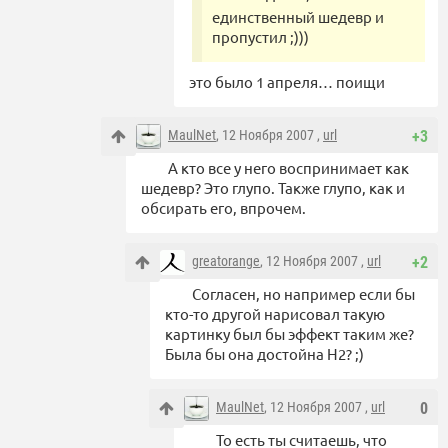
единственный шедевр и
пропустил ;)))
это было 1 апреля… поищи
MaulNet
, 12 Ноября 2007 ,
url
+3
А кто все у него воспринимает как
шедевр? Это глупо. Также глупо, как и
обсирать его, впрочем.
greatorange
, 12 Ноября 2007 ,
url
+2
Согласен, но например если бы
кто-то другой нарисовал такую
картинку был бы эффект таким же?
Была бы она достойна Н2? ;)
MaulNet
, 12 Ноября 2007 ,
url
0
То есть ты считаешь, что