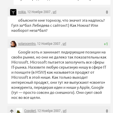
nokia
, 12 Ноября 2007 ,
url
0
объясните мне тормозу, что значит эта надпись?
Гугл за*бал Лебедева с сайтом?:) Как Нокиа? Или
наоборот неза*бал?
solarocentro
, 12 Ноября 2007 ,
url
+1
Google хоть и занимает лидирующие позиции на
своём рынке, но они не далеко так показательны как
Microsoft. Microsoft пытается заполучить все сферы
IT-рынка. Назовите любую серьезную нишу в сфере IT
и поищите (в MSN?) как называется продукт от
Microsoft в этой нише. Как только выходит
интересный продукт, они тут же выпускают «своего»
конкурента, передерая идеи и ниши у Apple, Google
(тут — просто совсем до смешного). Они суют свой
нос во все щели.
Copoket
, 12 Ноября 2007 ,
url
0