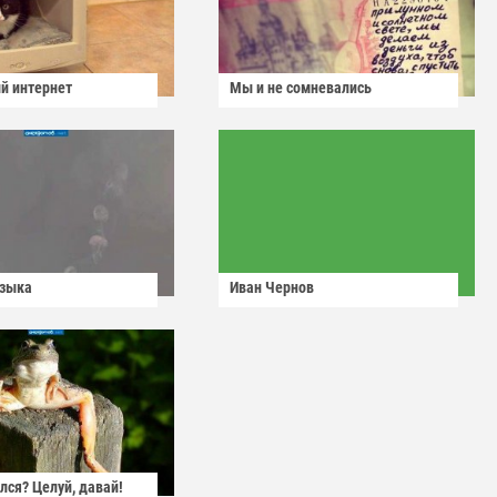
й интернет
Мы и не сомневались
узыка
Иван Чернов
лся? Целуй, давай!