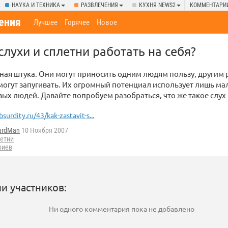
НАУКА И ТЕХНИКА
РАЗВЛЕЧЕНИЯ
КУХНЯ NEWS2
КОММЕНТАРИ
ения
Лучшее
Горячее
Новое
слухи и сплетни работать на себя?
зная штука. Они могут приносить одним людям пользу, другим 
 могут запугивать. Их огромный потенциал использует лишь м
х людей. Давайте попробуем разобраться, что же такое слух и
bsurdity.ru/43/kak-zastavit-s...
urdMan
10 Ноября 2007
летни
риев
и участников:
Ни одного комментария пока не добавлено