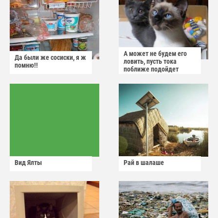
А может не будем его
Да были же сосиски, я ж
ловить, пусть тока
помню!!
поближе подойдет
Вид Ялты
Рай в шалаше