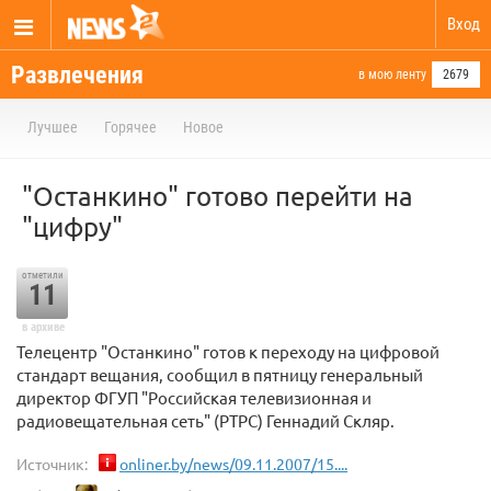
Вход
Развлечения
в мою ленту
2679
Лучшее
Горячее
Новое
"Останкино" готово перейти на
"цифру"
отметили
11
в архиве
Телецентр "Останкино" готов к переходу на цифровой
стандарт вещания, сообщил в пятницу генеральный
директор ФГУП "Российская телевизионная и
радиовещательная сеть" (РТРС) Геннадий Скляр.
Источник:
onliner.by/news/09.11.2007/15....