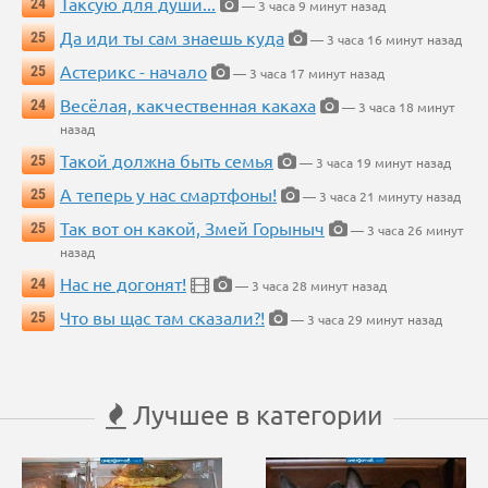
Таксую для души...
24
— 3 часа 9 минут назад
Да иди ты сам знаешь куда
25
— 3 часа 16 минут назад
Астерикс - начало
25
— 3 часа 17 минут назад
Весёлая, какчественная какаха
24
— 3 часа 18 минут
назад
Такой должна быть семья
25
— 3 часа 19 минут назад
А теперь у нас смартфоны!
25
— 3 часа 21 минуту назад
Так вот он какой, Змей Горыныч
25
— 3 часа 26 минут
назад
Нас не догонят!
24
— 3 часа 28 минут назад
Что вы щас там сказали?!
25
— 3 часа 29 минут назад
Лучшее в категории