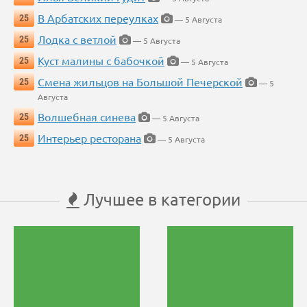
В Арбатских переулках
25
— 5 Августа
Лодка с ветлой
25
— 5 Августа
Куст малины с бабочкой
25
— 5 Августа
Смена жильцов на Большой Печерской
25
— 5
Августа
Волшебная синева
25
— 5 Августа
Интерьер ресторана
25
— 5 Августа
Лучшее в категории