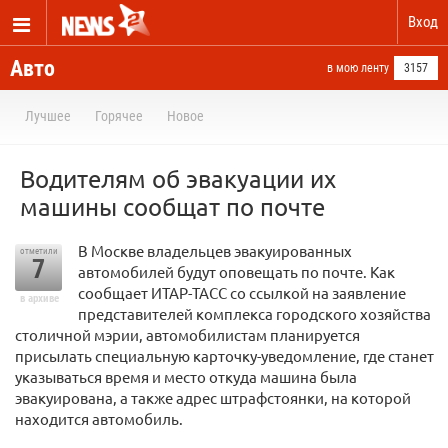
Вход
Авто
в мою ленту
3157
Лучшее
Горячее
Новое
Водителям об эвакуации их
машины сообщат по почте
В Москве владельцев эвакуированных
отметили
7
автомобилей будут оповещать по почте. Как
сообщает ИТАР-ТАСС со ссылкой на заявление
в архиве
представителей комплекса городского хозяйства
столичной мэрии, автомобилистам планируется
присылать специальную карточку-уведомление, где станет
указываться время и место откуда машина была
эвакуирована, а также адрес штрафстоянки, на которой
находится автомобиль.