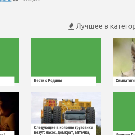
Лучшее в катего
Вести с Родины
Симпатяги
Следующие в колонне грузовики
везут: насос, домкрат, аптечка,
ик!
Фермин Га