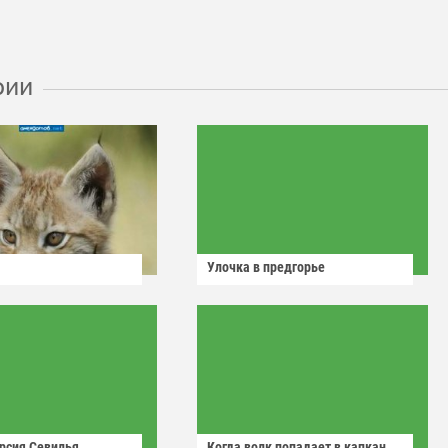
рии
Улочка в предгорье
рсия Севилья
Когда волк попадает в капкан