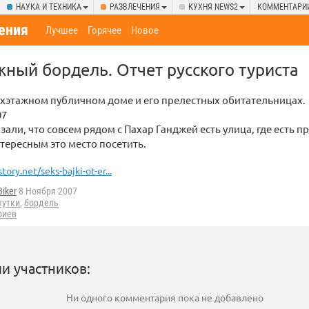
НАУКА И ТЕХНИКА
РАЗВЛЕЧЕНИЯ
КУХНЯ NEWS2
КОММЕНТАРИ
ения
Лучшее
Горячее
Новое
ажный бордель. Отчет русского туриста
хэтажном публичном доме и его прелестных обитательницах.
07
зали, что совсем рядом с Пахар Ганджей есть улица, где есть п
тересным это место посетить.
story.net/seks-bajki-ot-er...
Biker
8 Ноября 2007
тутки
,
бордель
риев
и участников:
Ни одного комментария пока не добавлено