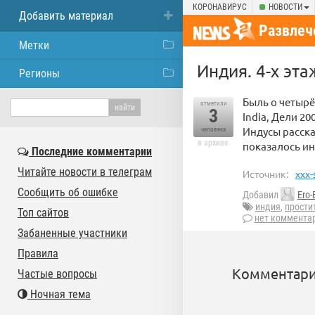
КОРОНАВИРУС
НОВОСТИ
Добавить материал
Развлеч
Метки
Индия. 4-х эт
Регионы
Быль о четырё
отметили
3
India, Дели 20
Индусы расска
человека
в архиве
показалось ин
Последние комментарии
Читайте новости в телеграм
Источник:
xxx-
Сообщить об ошибке
Добавил
Ero-
индия
,
прости
Топ сайтов
нет коммента
Забаненные участники
Правила
Комментари
Частые вопросы
Ночная тема