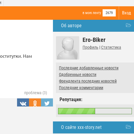
И
Вход
в мою ленту
2679
Об авторе
Ero-Biker
Профиль
|
Статистика
роститутки. Нам
Последние добавленные новости
Одобренные новости
Френдлента последних новостей
Последние комментарии
проблема (3)
Репутация:
О сайте xxx-story.net