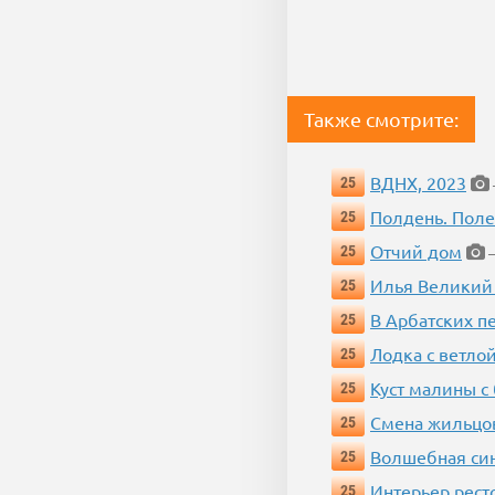
Также смотрите:
ВДНХ, 2023
25
Полдень. Пол
25
Отчий дом
25
—
Илья Великий
25
В Арбатских п
25
Лодка с ветло
25
Куст малины с
25
Смена жильцо
25
Волшебная си
25
Интерьер рест
25