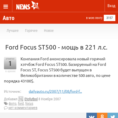
Вход
Авто
в мою ленту
3157
Лучшее
Горячее
Новое
Ford Focus ST500 - мощь в 221 л.с.
Компания Ford анонсировала новый горячий
отметил
1
хэтчбэк Ford Focus ST500. Базируемый на Ford
Focus ST, Focus ST500 будет выпущен в
в архиве
Великобритании в количестве 500 авто, по цене
порядка 43100$.
Источник:
dailyauto.ru/2007/11/08/ford-f...
Добавил
Etofutbol
8 Ноября 2007
фото
,
ford
,
focus
нет комментариев