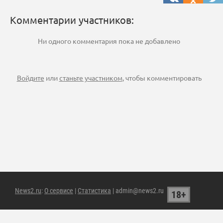
Комментарии участников:
Ни одного комментария пока не добавлено
Войдите
или
станьте участником
, чтобы комментировать
News2.ru
:
О сервисе
|
Статистика
| admin@news2.ru
18+