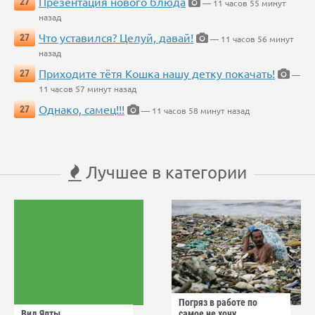
Презентация нового блюда
27
— 11 часов 55 минут
назад
Что уставился? Целуй, давай!
27
— 11 часов 56 минут
назад
Приходите тётя Кошка нашу детку покачать!
27
—
11 часов 57 минут назад
Однако, самец!!!
27
— 11 часов 58 минут назад
Лучшее в категории
Погряз в работе по
Вид Ялты
самое не хочу