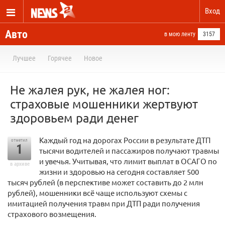
Вход
Авто
в мою ленту
3157
Лучшее
Горячее
Новое
Не жалея рук, не жалея ног:
страховые мошенники жертвуют
здоровьем ради денег
Каждый год на дорогах России в результате ДТП
отметил
1
тысячи водителей и пассажиров получают травмы
и увечья. Учитывая, что лимит выплат в ОСАГО по
в архиве
жизни и здоровью на сегодня составляет 500
тысяч рублей (в перспективе может составить до 2 млн
рублей), мошенники всё чаще используют схемы с
имитацией получения травм при ДТП ради получения
страхового возмещения.