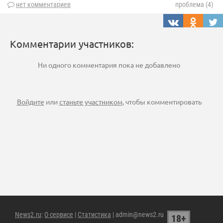
нет комментариев
проблема (4)
Комментарии участников:
Ни одного комментария пока не добавлено
Войдите
или
станьте участником
, чтобы комментировать
News2.ru
:
О сервисе
|
Статистика
| admin@news2.ru
18+