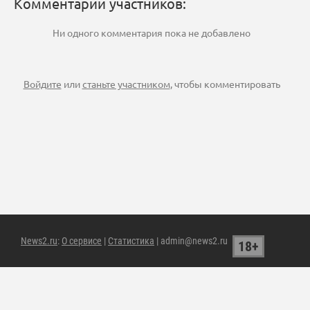
Комментарии участников:
Ни одного комментария пока не добавлено
Войдите
или
станьте участником
, чтобы комментировать
News2.ru
:
О сервисе
|
Статистика
| admin@news2.ru
18+