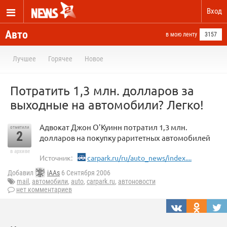
Вход
Авто
в мою ленту
3157
Лучшее
Горячее
Новое
Потратить 1,3 млн. долларов за
выходные на автомобили? Легко!
Адвокат Джон О'Куинн потратил 1,3 млн.
отметили
2
долларов на покупку раритетных автомобилей
в архиве
Источник:
carpark.ru/ru/auto_news/index....
Добавил
iAAs
6 Сентября 2006
mail
,
автомобили
,
auto
,
carpark.ru
,
автоновости
нет комментариев