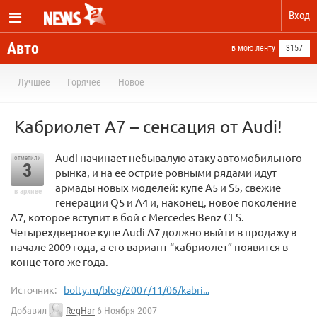
Вход
Авто
в мою ленту
3157
Лучшее
Горячее
Новое
Кабриолет A7 – сенсация от Audi!
Audi начинает небывалую атаку автомобильного
отметили
3
рынка, и на ее острие ровными рядами идут
армады новых моделей: купе A5 и S5, свежие
в архиве
генерации Q5 и A4 и, наконец, новое поколение
A7, которое вступит в бой с Mercedes Benz CLS.
Четырехдверное купе Audi A7 должно выйти в продажу в
начале 2009 года, а его вариант “кабриолет” появится в
конце того же года.
Источник:
bolty.ru/blog/2007/11/06/kabri...
Добавил
RegHar
6 Ноября 2007