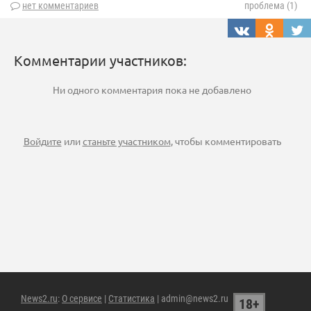
нет комментариев
проблема (1)
Комментарии участников:
Ни одного комментария пока не добавлено
Войдите
или
станьте участником
, чтобы комментировать
News2.ru
:
О сервисе
|
Статистика
| admin@news2.ru
18+