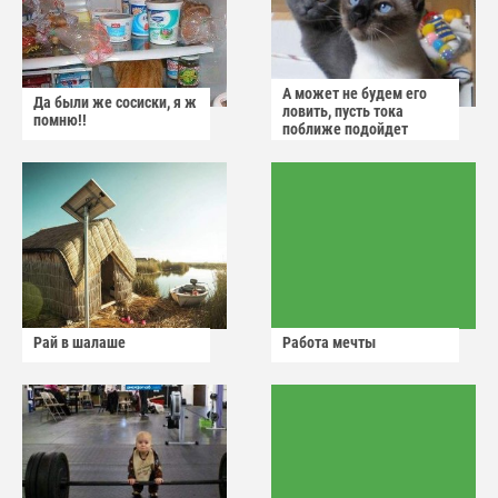
А может не будем его
Да были же сосиски, я ж
ловить, пусть тока
помню!!
поближе подойдет
Рай в шалаше
Работа мечты