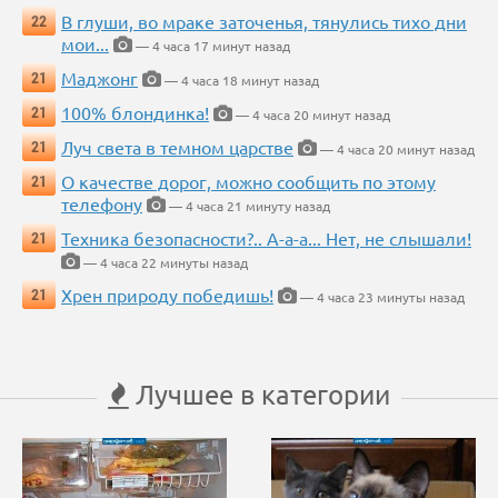
В глуши, во мраке заточенья, тянулись тихо дни
22
мои...
— 4 часа 17 минут назад
Маджонг
21
— 4 часа 18 минут назад
100% блондинка!
21
— 4 часа 20 минут назад
Луч света в темном царстве
21
— 4 часа 20 минут назад
О качестве дорог, можно сообщить по этому
21
телефону
— 4 часа 21 минуту назад
Техника безопасности?.. А-а-а... Нет, не слышали!
21
— 4 часа 22 минуты назад
Хрен природу победишь!
21
— 4 часа 23 минуты назад
Лучшее в категории