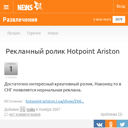
Вход
Развлечения
в мою ленту
2679
Лучшее
Горячее
Новое
Рекламный ролик Hotpoint Ariston
отметил
1
в архиве
Достаточно интересный креативный ролик. Наконец-то в
СНГ появляется нормальная реклама.
Источник:
hotpoint-ariston.i.ua/show/266...
Добавил
rosko
6 Ноября 2007
нет комментариев
проблема (3)