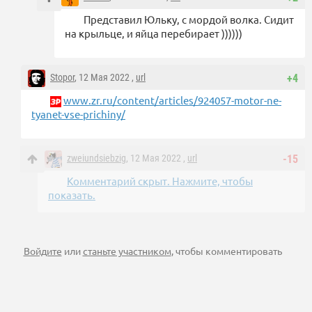
Представил Юльку, с мордой волка. Сидит
на крыльце, и яйца перебирает ))))))
Stopor
, 12 Мая 2022 ,
url
+4
www.zr.ru/content/articles/924057-motor-ne-
tyanet-vse-prichiny/
zweiundsiebzig
, 12 Мая 2022 ,
url
-15
Комментарий скрыт. Нажмите, чтобы
показать.
Войдите
или
станьте участником
, чтобы комментировать