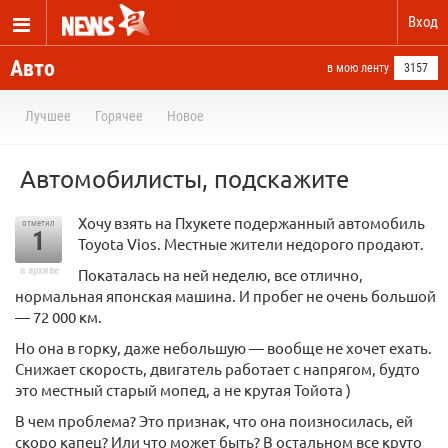
Вход
Авто
в мою ленту
3157
Лучшее
Горячее
Новое
Автомобилисты, подскажите
Хочу взять на Пхукете подержанный автомобиль
отметил
1
Toyota Vios. Местные жители недорого продают.
в архиве
Покаталась на ней неделю, все отлично,
нормальная японская машина. И пробег не очень большой
— 72 000 км.
Но она в горку, даже небольшую — вообще не хочет ехать.
Снижает скорость, двигатель работает с напрягом, будто
это местный старый мопед, а не крутая Тойота )
В чем проблема? Это признак, что она поизносилась, ей
скоро капец? Или что может быть? В остальном все круто