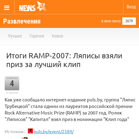
Вход
Развлечения
в мою ленту
2679
Лучшее
Горячее
Новое
Итоги RAMP-2007: Ляписы взяли
приз за лучший клип
отметили
4
в архиве
Как уже сообщало интернет-издание puls.by, группа "Ляпис
Трубецкой" стала одним из лауреатов российской премии
Rock Alternative Music Prize (RAMP) за 2007 год. Ролик
"Ляписов" "Капитал" взял приз в номинации "Клип года"
Источник:
puls.by/event/2584/