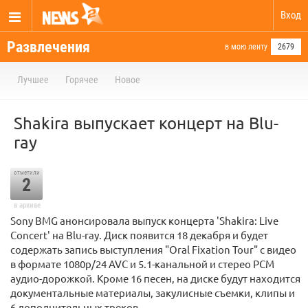
Вход
Развлечения
в мою ленту
2679
Лучшее
Горячее
Новое
Shakira выпускает концерт на Blu-
ray
отметили
2
в архиве
Sony BMG анонсировала выпуск концерта 'Shakira: Live
Concert' на Blu-ray. Диск появится 18 декабря и будет
содержать запись выступления "Oral Fixation Tour" с видео
в формате 1080p/24 AVC и 5.1-канальной и стерео PCM
аудио-дорожкой. Кроме 16 песен, на диске будут находится
документальные материалы, закулисные съемки, клипы и
6 дополнительных треков.