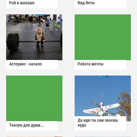
Рай в шалаше
Вид Ялты
Астерикс - начало
Работа мечты
Да иди ты сам знаешь
Таксую для души...
куда