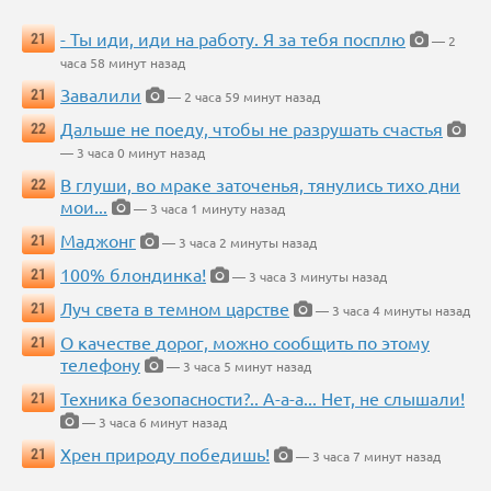
- Ты иди, иди на работу. Я за тебя посплю
21
— 2
часа 58 минут назад
Завалили
21
— 2 часа 59 минут назад
Дальше не поеду, чтобы не разрушать счастья
22
— 3 часа 0 минут назад
В глуши, во мраке заточенья, тянулись тихо дни
22
мои...
— 3 часа 1 минуту назад
Маджонг
21
— 3 часа 2 минуты назад
100% блондинка!
21
— 3 часа 3 минуты назад
Луч света в темном царстве
21
— 3 часа 4 минуты назад
О качестве дорог, можно сообщить по этому
21
телефону
— 3 часа 5 минут назад
Техника безопасности?.. А-а-а... Нет, не слышали!
21
— 3 часа 6 минут назад
Хрен природу победишь!
21
— 3 часа 7 минут назад