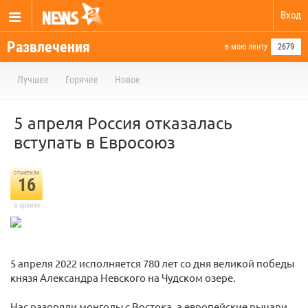
Вход
Развлечения
в мою ленту
2679
Лучшее
Горячее
Новое
5 апреля Россия отказалась
вступать в Евросоюз
отметили
16
в архиве
5 апреля 2022 исполняется 780 лет со дня великой победы
князя Александра Невского на Чудском озере.
Нас разоряли монголы с Востока, а европейские рыцари