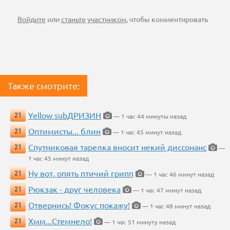
Войдите
или
станьте участником
, чтобы комментировать
Также смотрите:
Yellow subДРИЗИН
21
— 1 час 44 минуты назад
Оптимисты... блин
21
— 1 час 45 минут назад
Спутниковая тарелка вносит некий диссонанс
21
—
1 час 45 минут назад
Ну вот, опять птичий грипп
21
— 1 час 46 минут назад
Рюкзак - друг человека
21
— 1 час 47 минут назад
Отвернись! Фокус покажу!
21
— 1 час 48 минут назад
Хмм...Стемнело!
21
— 1 час 51 минуту назад