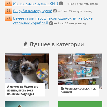
Мы не кильки, мы - КИТ!
21
— 1 час 52 минуты назад
Выруби камеру, сука!
21
— 1 час 53 минуты назад
Белеет мой парус, такой одинокий, на фоне
21
стальных кораблей
— 1 час 55 минут назад
Лучшее в категории
А может не будем его
Да были же сосиски, я ж
ловить, пусть тока
помню!!
поближе подойдет