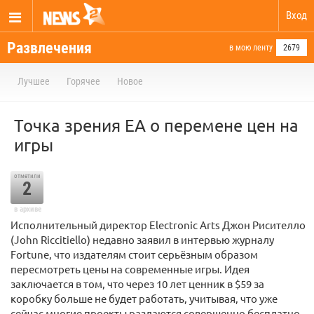
Вход
Развлечения
в мою ленту
2679
Лучшее
Горячее
Новое
Точка зрения EA о перемене цен на
игры
отметили
2
в архиве
Исполнительный директор Electronic Arts Джон Рисителло
(John Riccitiello) недавно заявил в интервью журналу
Fortune, что издателям стоит серьёзным образом
пересмотреть цены на современные игры. Идея
заключается в том, что через 10 лет ценник в $59 за
коробку больше не будет работать, учитывая, что уже
сейчас многие проекты раздаются совершенно бесплатно,