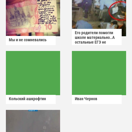
Его родители помогли
школе материально..А
Мы и не сомневались
остальные ЕГЭ не
сдадут
Кольский ашкрофтин
Иван Чернов