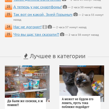
А теперь у нас смартфоны!
25
— 2 часа 50 минут назад
Так вот он какой, Змей Горыныч
25
— 2 часа 55 минут
назад
Нас не догонят!
24
— 2 часа 57 минут назад
Что вы щас там сказали?!
25
— 2 часа 58 минут назад
Лучшее в категории
А может не будем его
Да были же сосиски, я ж
ловить, пусть тока
помню!!
поближе подойдет