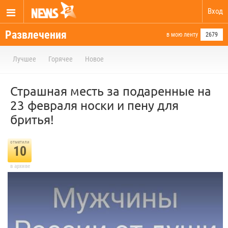
Вход
Развлечения
в мою ленту
2679
Лучшее
Горячее
Новое
Страшная месть за подаренные на
23 февраля носки и пену для
бритья!
отметили
10
в архиве