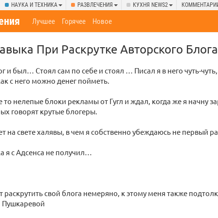
НАУКА И ТЕХНИКА
РАЗВЛЕЧЕНИЯ
КУХНЯ NEWS2
КОММЕНТАРИ
ения
Лучшее
Горячее
Новое
авыка При Раскрутке Авторского Блога
г и был… Стоял сам по себе и стоял … Писал я в него чуть-чуть,
ак с него можно денег пойметь.
е то нелепые блоки рекламы от Гугл и ждал, когда же я начну з
рых говорят крутые блогеры.
ает на свете халявы, в чем я собственно убеждаюсь не первый р
а я с Адсенса не получил…
т раскрутить свой блога немеряно, к этому меня также подтол
й Пушкаревой