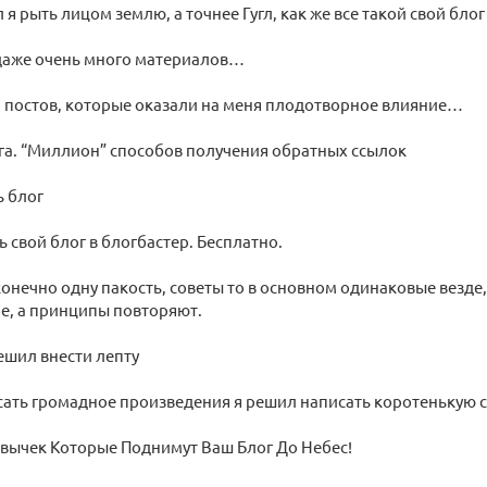
 я рыть лицом землю, а точнее Гугл, как же все такой свой бло
 даже очень много материалов…
 постов, которые оказали на меня плодотворное влияние…
га. “Миллион” способов получения обратных ссылок
ь блог
ь свой блог в блогбастер. Бесплатно.
конечно одну пакость, советы то в основном одинаковые везде
е, а принципы повторяют.
решил внести лепту
сать громадное произведения я решил написать коротенькую 
вычек Которые Поднимут Ваш Блог До Небес!