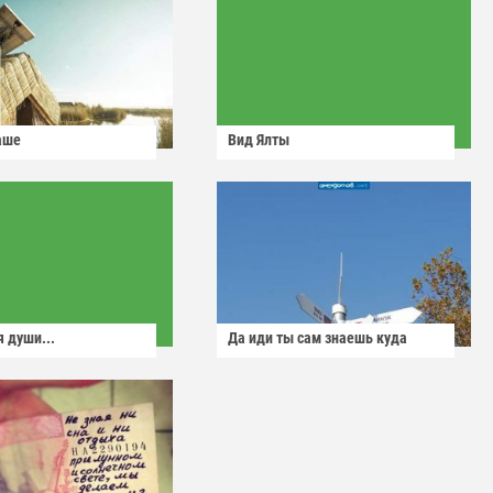
аше
Вид Ялты
 души...
Да иди ты сам знаешь куда