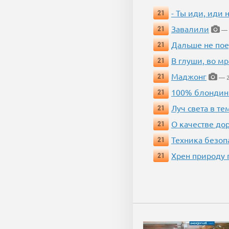
- Ты иди, иди 
21
Завалили
21
— 
Дальше не пое
21
В глуши, во мр
21
Маджонг
21
— 2
100% блондин
21
Луч света в те
21
О качестве до
21
Техника безопас
21
Хрен природу 
21