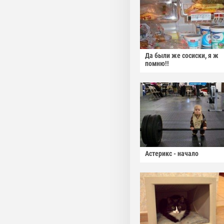
Да были же сосиски, я ж
помню!!
Астерикс - начало