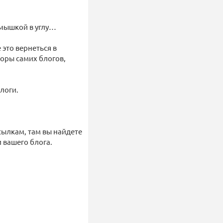
ь мышкой в углу…
 это вернеться в
торы самих блогов,
логи.
сылкам, там вы найдете
 вашего блога.