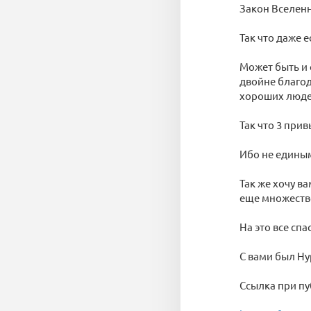
Закон Вселен
Так что даже е
Может быть и 
двойне благод
хороших людей
Так что 3 при
Ибо не едины
Так же хочу в
еще множеств
На это все спа
С вами был Ну
Ссылка при пу