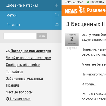
КОРОНАВИРУС
НОВОСТИ
Добавить материал
Развлеч
Метки
3 Бесценных Н
Регионы
Был у меня бло
отметили
2
задумывался к
человека
в архиве
Повесил, каки
Последние комментарии
бабки, о кото
Читайте новости в телеграм
А нет, не быв
Сообщить об ошибке
Топ сайтов
Никакого толк
Забаненные участники
И тогда…
Правила
Частые вопросы
Решил я значи
со своей Кате
Ночная тема