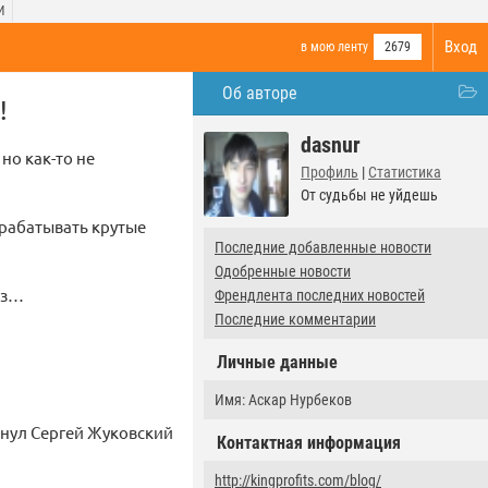
И
Вход
в мою ленту
2679
Об авторе
!
dasnur
 но как-то не
Профиль
|
Статистика
От судьбы не уйдешь
арабатывать крутые
Последние добавленные новости
Одобренные новости
аз…
Френдлента последних новостей
Последние комментарии
Личные данные
Имя: Аскар Нурбеков
кнул Сергей Жуковский
Контактная информация
http://kingprofits.com/blog/