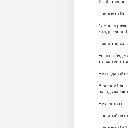
Я собственно 
Привычка № 1
Самое первую 
каждое день 1
Пишите кажды
Если вы будете
только есть о
Не создавайте
Ведение блога
вкладываешь и
Не ленитесь…
Постарайтесь 
Привычка №2 