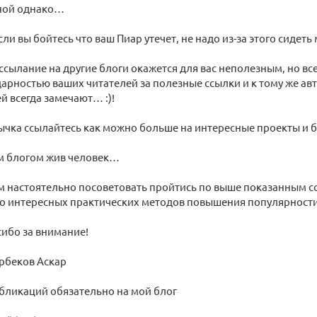
ной однако…
сли вы бойтесь что ваш Пиар утечет, не надо из-за этого сидет
ссылание на другие блоги окажется для вас неполезным, но все
арностью ваших читателей за полезные ссылки и к тому же ав
 всегда замечают… :)!
вычка ссылайтесь как можно больше на интересные проекты и б
м блогом жив человек…
ам настоятельно посоветовать пройтись по выше показанным с
о интересных практических методов повышения популярности
сибо за внимание!
рбеков Аскар
бликаций обязательно на мой блог