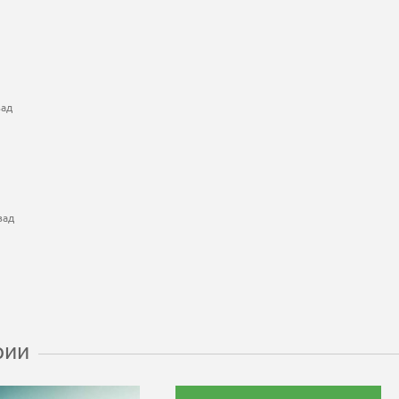
зад
зад
рии