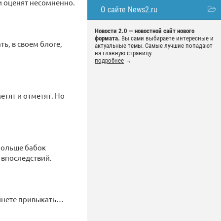
ки оценят несомненно.
О сайте News2.ru
Новости 2.0 — новостной сайт нового
формата.
Вы сами выбираете интересные и
ь, в своем блоге,
актуальные темы. Самые лучшие попадают
на главную страницу.
подробнее
→
етят и отметят. Но
 больше бабок
 впоследствий.
ачнете привыкать…