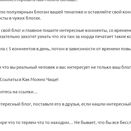
по популярным блогам вашей тематике и оставляйте свой ком
сты в чужих блогах.
 свой блог и главное пишите интересные комменты, со времен
язательно захотят узнать что эта там за морда печатает такие 
ла с 5 комментов в день, потом в зависимости от времени по
 что вы реальный человек и вас интересует не только ваш бло
Ссылаться Как Можно Чаще!
митесь на ссылки…
тересный блог, поставьте его в друзья, если нашли интересный 
мире что то теряем что то находим… Не бывает, что бы все бес