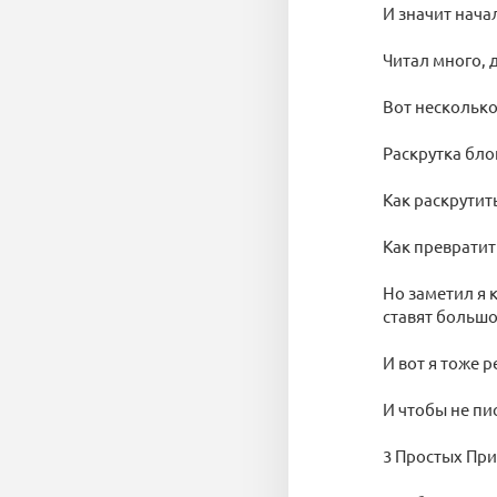
И значит начал
Читал много,
Вот несколько
Раскрутка бло
Как раскрутит
Как превратит
Но заметил я 
ставят большо
И вот я тоже 
И чтобы не пи
3 Простых При