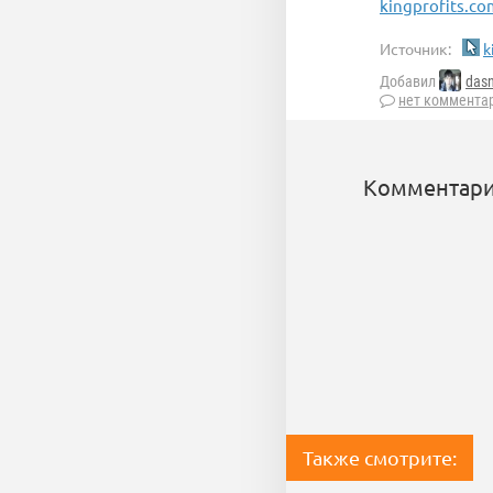
kingprofits.co
Источник:
k
Добавил
das
нет коммента
Комментари
Также смотрите: