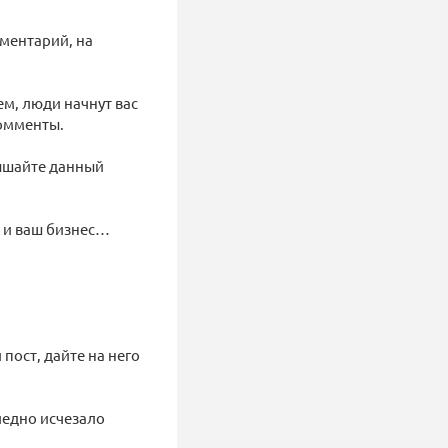
ментарий, на
ем, люди начнут вас
комменты.
вышайте данный
г и ваш бизнес…
пост, дайте на него
следно исчезало