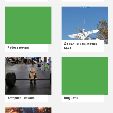
Да иди ты сам знаешь
Работа мечты
куда
Астерикс - начало
Вид Ялты