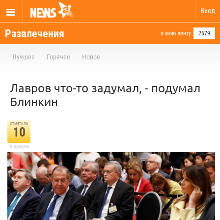
Вход
Развлечения
в мою ленту
2679
Лучшее
Горячее
Новое
Лавров что-то задумал, - подумал
Блинкин
отметили
10
в архиве