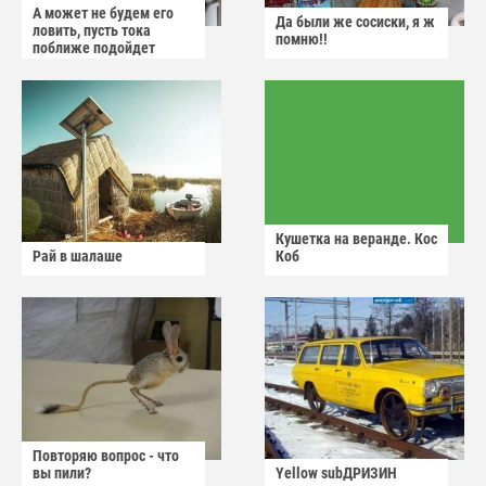
А может не будем его
Да были же сосиски, я ж
ловить, пусть тока
помню!!
поближе подойдет
Кушетка на веранде. Кос
Рай в шалаше
Коб
Повторяю вопрос - что
вы пили?
Yellow subДРИЗИН