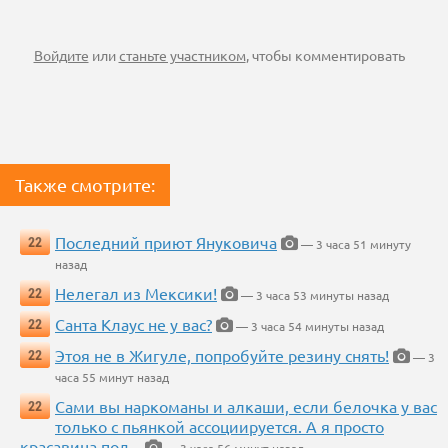
Войдите
или
станьте участником
, чтобы комментировать
Также смотрите:
Последний приют Януковича
22
— 3 часа 51 минуту
назад
Нелегал из Мексики!
22
— 3 часа 53 минуты назад
Санта Клаус не у вас?
22
— 3 часа 54 минуты назад
Этоя не в Жигуле, попробуйте резину снять!
22
— 3
часа 55 минут назад
Сами вы наркоманы и алкаши, если белочка у вас
22
только с пьянкой ассоциируется. А я просто
красавица под...
— 3 часа 56 минут назад