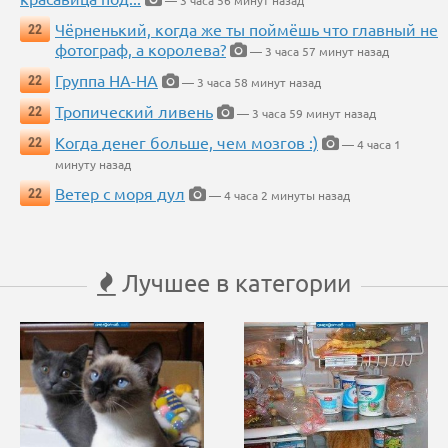
Чёрненький, когда же ты поймёшь что главный не
22
фотограф, а королева?
— 3 часа 57 минут назад
Группа НА-НА
22
— 3 часа 58 минут назад
Тропический ливень
22
— 3 часа 59 минут назад
Когда денег больше, чем мозгов :)
22
— 4 часа 1
минуту назад
Ветер с моря дул
22
— 4 часа 2 минуты назад
Лучшее в категории