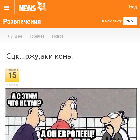
Вход
Развлечения
в мою ленту
2679
Лучшее
Горячее
Новое
Сцк...ржу,аки конь.
отметили
15
в архиве