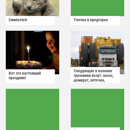
Симпатяги
Улочка в предгорье
Следующие в колонне
Вот это настоящий
грузовики везут: насос,
праздник!
домкрат, аптечка,
аварийный знак