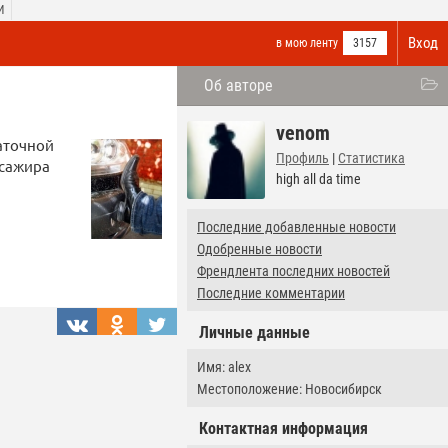
И
Вход
в мою ленту
3157
Об авторе
venom
аточной
Профиль
|
Статистика
ссажира
high all da time
Последние добавленные новости
Одобренные новости
Френдлента последних новостей
Последние комментарии
Личные данные
Имя: alex
Местоположение: Новосибирск
Контактная информация