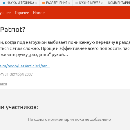
НАУКА И ТЕХНИКА
РАЗВЛЕЧЕНИЯ
КУХНЯ NEWS2
КОММЕНТАРИ
учшее
Горячее
Новое
Patriot?
и, когда под нагрузкой выбивает пониженную передачу в разд
ться с этим сложно. Проще и эффективнее всего попросить па
живать ручку „раздатки“ рукой…
a.ru/pooh/uaz/article1/art...
om
31 Октября 2007
риев
и участников:
Ни одного комментария пока не добавлено