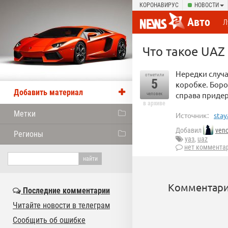
КОРОНАВИРУС
НОВОСТИ
Авто
Л
Что такое UAZ 
Нередки случа
отметили
5
коробке. Боро
Добавить материал
справа придер
человек
в архиве
Метки
Источник:
stay
Добавил
ven
Регионы
уаз
,
uaz
нет коммента
Комментари
Последние комментарии
Читайте новости в телеграм
Сообщить об ошибке