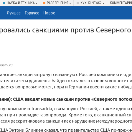
НАУКА И ТЕХНИКА
РАЗВЛЕЧЕНИЯ
КУХНЯ NEWS2
КОММЕНТАРИ
Лучшее
Горячее
Новое
овались санкциями против Северного 
nosmi.ru
нские санкции затронут связанную с Россией компанию и один
итатели газеты удивлены: Байден оказался в газовом вопросе н
адается вопросом: может, пора и Германии ввести какие-нибуд
мания): США вводят новые санкции против «Северного потока
нут компанию Transadria, связанную с Россией, а также один и
ан при прокладке газопровода. Кроме того, в санкционный с
оссия раскритиковала санкции как нарушение международного
США Энтони Блинкен сказал, что правительство США по-преж