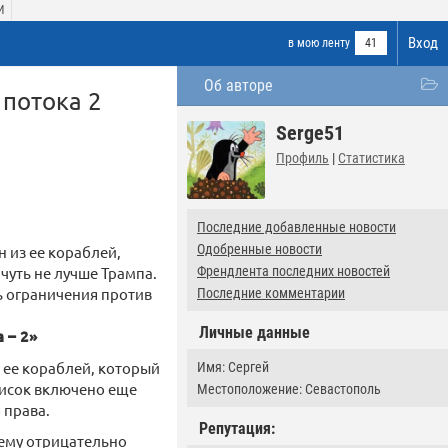
И
Вход
в мою ленту
41
Об авторе
потока 2
Serge51
Профиль
|
Статистика
Последние добавленные новости
Одобренные новости
 из ее кораблей,
ичуть не лучше Трампа.
Френдлента последних новостей
ь ограничения против
Последние комментарии
Личные данные
 – 2»
з ее кораблей, который
Имя: Сергей
писок включено еще
Местоположение: Севастополь
 права.
Репутация:
нему отрицательно