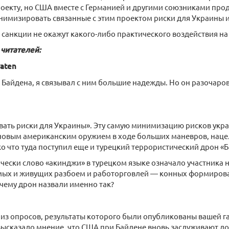
роекту, но США вместе с Германией и другими союзниками про
нимизировать связанные с этим проектом риски для Украины и
санкции не окажут какого-либо практического воздействия на
читателей:
raten
 Байдена, я связывал с ним большие надежды. Но он разочаро
ать риски для Украины». Эту самую минимизацию рисков ук
 новым американским оружием в ходе больших маневров, наце
ко что туда поступил еще и турецкий террористический дрон «
ически слово «акинджи» в турецком языке означало участника 
мых и живущих разбоем и работорговлей — конных формиров
чему дрон назвали именно так?
 из опросов, результаты которого были опубликованы вашей г
сказало мнение, что США при Байдене вновь заслуживают до