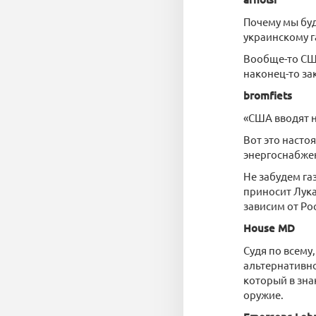
Почему мы буд
украинскому 
Вообще-то США
наконец-то за
bromfiets
«США вводят н
Вот это насто
энергоснабже
Не забудем га
приносит Лук
зависим от Ро
House MD
Судя по всему
альтернативн
который в зна
оружие.