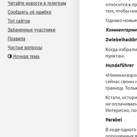
Читайте новости в телеграм
относится к п
тем, чтобы ми
Сообщить об ошибке
Однако новые 
Топ сайтов
Комментарии 
Забаненные участники
Правила
Zwiebelhackb
Частые вопросы
Когда избрали
пунктам.
Ночная тема
Hundeführer
«Минимизиров
сейчас своим
границу. Толь
Кстати, истор
не оплачивае
Интересно, по
Parabel
В ходе одного
опрошенных вы