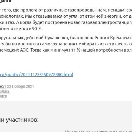
jahre
 того, где пролегают различные газопроводы, нам, немцам, с
хнологиях. Мы отказываемся от угля, от атомной энергии, от 
кий газ. А когда будет построена новая газовая электростанция
гнет отметки в 90 %.
брутальных действий Лукашенко, благословлённого Кремлем и
я бы из инстинкта самосохранения не убирать из сети шесть 
емецких АЭС. Тогда как минимум 11 % нашей потребности в эл
.ru/politic/20211123/250972880.html
ge51
23 Ноября 2021
ились
риев
и участников:
Ни одного комментария пока не 