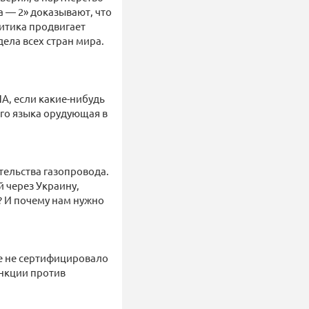
 — 2» доказывают, что
итика продвигает
дела всех стран мира.
ША, если какие-нибудь
ого языка орудующая в
тельства газопровода.
й через Украину,
л? И почему нам нужно
е не сертифицировало
анкции против