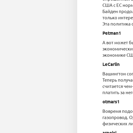
США с ЕС норм
Байден продол
только интере
Эта политика 
Petman1
А вот может б
экономические
экономике СШ
LeCarlin
Вашингтон сог
Теперь получа
считается чем
платить за не
otmars1
Вовремя подо
газопровод. О
физических ли
arnolsi