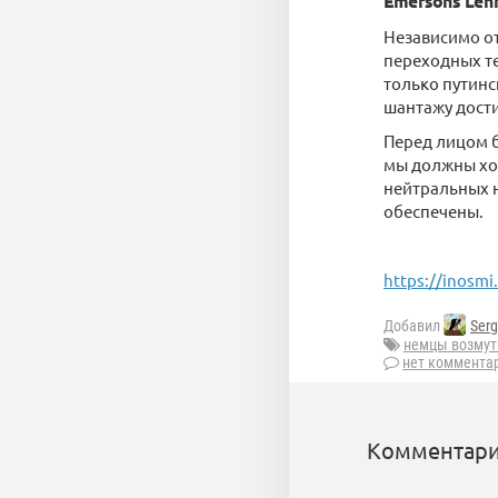
Emersons Lehr
Независимо от
переходных те
только путинс
шантажу дости
Перед лицом 
мы должны хот
нейтральных н
обеспечены.
https://inosmi
Добавил
Ser
немцы возмут
нет коммента
Комментари