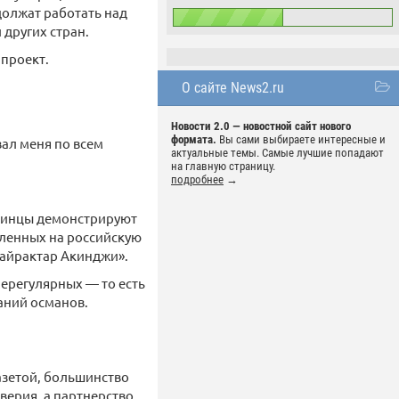
должат работать над
 других стран.
 проект.
О сайте News2.ru
Новости 2.0 — новостной сайт нового
формата.
Вы сами выбираете интересные и
вал меня по всем
актуальные темы. Самые лучшие попадают
на главную страницу.
подробнее
→
раинцы демонстрируют
ленных на российскую
Байрактар Акинджи».
нерегулярных — то есть
аний османов.
азетой, большинство
верия, а партнерство