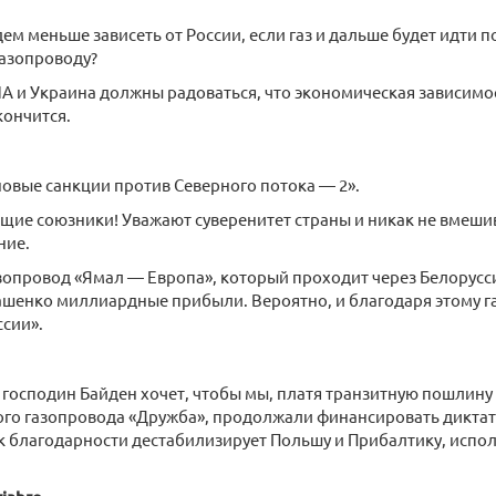
ем меньше зависеть от России, если газ и дальше будет идти 
газопроводу?
 и Украина должны радоваться, что экономическая зависимо
кончится.
овые санкции против Северного потока — 2».
ящие союзники! Уважают суверенитет страны и никак не вмеши
ние.
зопровод «Ямал — Европа», который проходит через Белорусс
ашенко миллиардные прибыли. Вероятно, и благодаря этому г
ссии».
, господин Байден хочет, чтобы мы, платя транзитную пошлину
ого газопровода «Дружба», продолжали финансировать дикта
к благодарности дестабилизирует Польшу и Прибалтику, испол