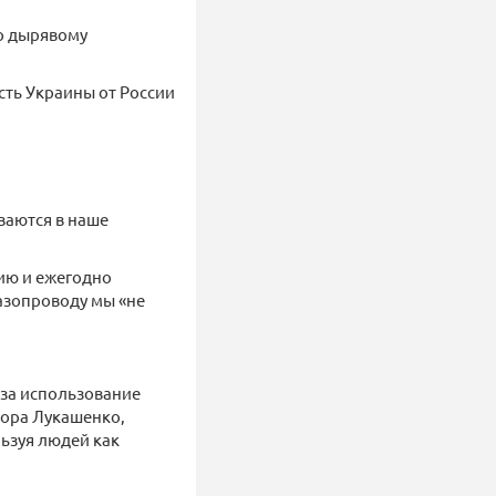
по дырявому
сть Украины от России
ваются в наше
ию и ежегодно
азопроводу мы «не
 за использование
тора Лукашенко,
ьзуя людей как