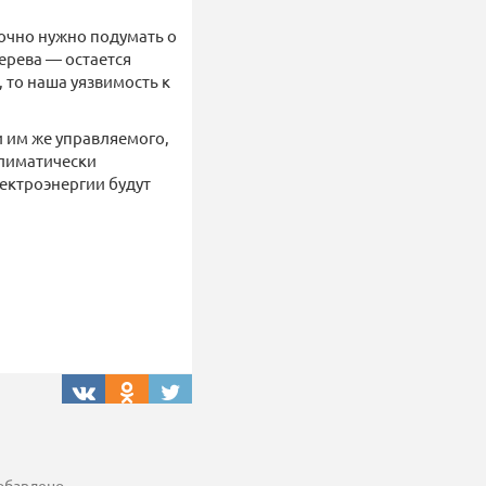
рочно нужно подумать о
дерева — остается
, то наша уязвимость к
 им же управляемого,
климатически
ектроэнергии будут
добавлено