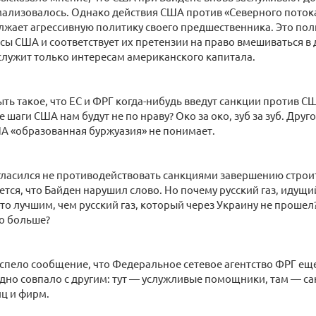
ализовалось. Однако действия США против «Северного потока
жает агрессивную политику своего предшественника. Это пол
сы США и соответствует их претензии на право вмешиваться в 
служит только интересам американского капитала.
ыть такое, что ЕС и ФРГ когда-нибудь введут санкции против С
 шаги США нам будут не по нраву? Око за око, зуб за зуб. Друг
А «образованная буржуазия» не понимает.
ласился не противодействовать санкциями завершению строи
ется, что Байден нарушил слово. Но почему русский газ, идущи
-то лучшим, чем русский газ, который через Украину не проше
го больше?
спело сообщение, что Федеральное сетевое агентство ФРГ ещ
дно совпало с другим: тут — услужливые помощники, там — с
ц и фирм.