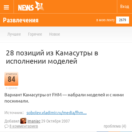
Вход
Развлечения
в мою ленту
2679
Лучшее
Горячее
Новое
28 позиций из Камасутры в
исполнении моделей
отметили
84
в архиве
Вариант Камасутры от FHM — набрали моделей и с ними
поснимали.
Источник:
sobolev.vladimir.ru/media/fhm....
Добавил
imaniac
29 Октября 2007
8 комментариев
проблема (4)