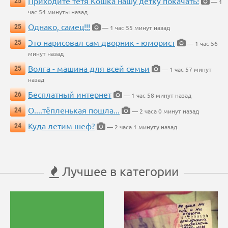
Приходите тётя Кошка нашу детку покачать!
25
— 1
час 54 минуты назад
Однако, самец!!!
25
— 1 час 55 минут назад
Это нарисовал сам дворник - юморист
25
— 1 час 56
минут назад
Волга - машина для всей семьи
25
— 1 час 57 минут
назад
Бесплатный интернет
26
— 1 час 58 минут назад
О....тёпленькая пошла...
24
— 2 часа 0 минут назад
Куда летим шеф?
24
— 2 часа 1 минуту назад
Лучшее в категории