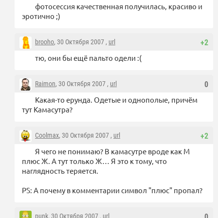
фотосессия качественная получилась, красиво и
эротично ;)
brooho
, 30 Октября 2007 ,
url
+2
тю, они бы ещё пальто одели :(
Raimon
, 30 Октября 2007 ,
url
0
Какая-то ерунда. Одетые и однополые, причём
тут Камасутра?
Coolmax
, 30 Октября 2007 ,
url
+2
Я чего не понимаю? В камасутре вроде как М
плюс Ж. А тут только Ж… Я это к тому, что
наглядность теряется.
PS: А почему в комментарии символ "плюс" пропал?
punk
, 30 Октября 2007 ,
url
0