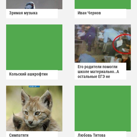
Зримая музыка
Иван Чернов
Его родители помогли
школе материально..А
Кольский ашкрофтин
остальные ЕГЭ не
сдадут
Симпатяги
Любовь Титова