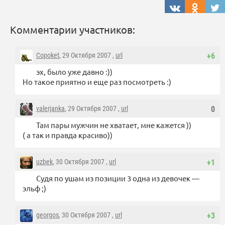
Комментарии участников:
Copoket
, 29 Октября 2007 ,
url
+6
эх, было уже давно :))
Но такое приятно и еще раз посмотреть :)
valerjanka
, 29 Октября 2007 ,
url
0
Там пары мужчин не хватает, мне кажется ))
( а так и правда красиво))
uzbek
, 30 Октября 2007 ,
url
+1
Судя по ушам из позиции 3 одна из девочек —
эльф ;)
georgos
, 30 Октября 2007 ,
url
+3