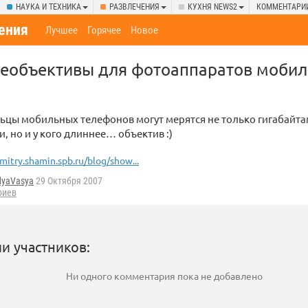
НАУКА И ТЕХНИКА
РАЗВЛЕЧЕНИЯ
КУХНЯ NEWS2
КОММЕНТАРИ
ения
Лучшее
Горячее
Новое
еобъективы для фотоаппаратов моби
ьцы мобильных телефонов могут мерятся не только гигабайта
, но и у кого длиннее… объектив :)
mitry.shamin.spb.ru/blog/show...
dyaVasya
29 Октября 2007
риев
и участников:
Ни одного комментария пока не добавлено