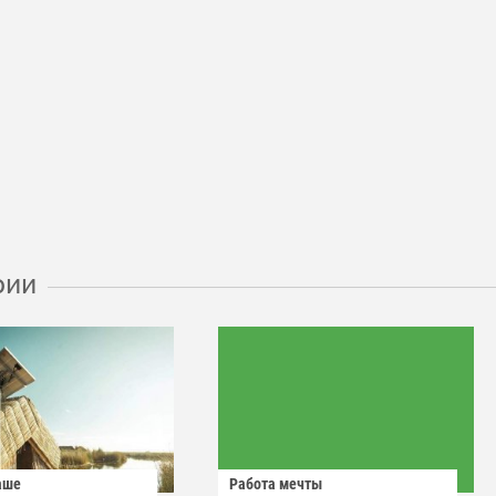
рии
аше
Работа мечты