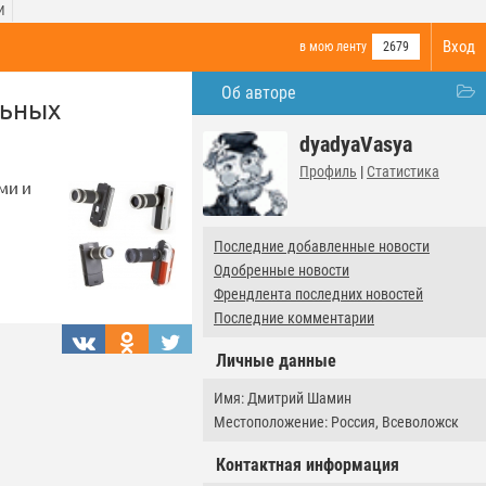
И
Вход
в мою ленту
2679
Об авторе
льных
dyadyaVasya
Профиль
|
Статистика
ми и
Последние добавленные новости
Одобренные новости
Френдлента последних новостей
Последние комментарии
Личные данные
Имя: Дмитрий Шамин
Местоположение: Россия, Всеволожск
Контактная информация