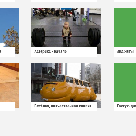
а
Астерикс - начало
Вид Ялты
Весёлая, какчественная какаха
Таксую для