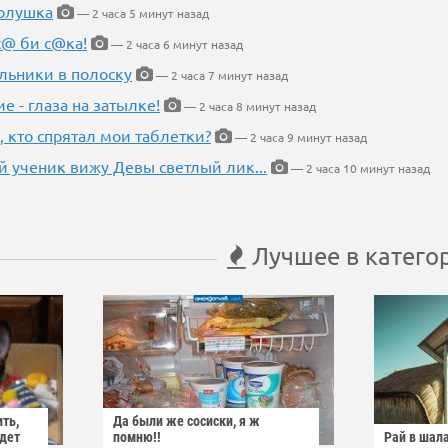
Золушка
— 2 часа 5 минут назад
с@ би с@ка!
— 2 часа 6 минут назад
льники в полоску
— 2 часа 7 минут назад
ие - глаза на затылке!
— 2 часа 8 минут назад
, кто спрятал мои таблетки?
— 2 часа 9 минут назад
 ученик вижу Девы светлый лик...
— 2 часа 10 минут назад
Лучшее в катего
ить,
Да были же сосиски, я ж
йдет
помню!!
Рай в шал