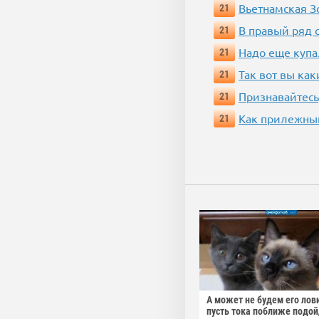
Вьетнамская 
21
В правый ряд 
21
Надо еще купа
21
Так вот вы как
21
Признавайтесь
21
Как прилежный
21
А может не будем его лов
пусть тока поближе подо