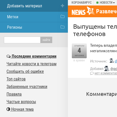
КОРОНАВИРУС
НОВОСТИ
Добавить материал
Развлеч
Метки
Выпущены тел
Регионы
телефонов
Теперь владел
отметили
4
мегапикселями
Последние комментарии
человека
в архиве
Источник:
d
Читайте новости в телеграм
Добавил
dya
Сообщить об ошибке
нет коммента
Топ сайтов
Забаненные участники
Комментари
Правила
Частые вопросы
Ночная тема