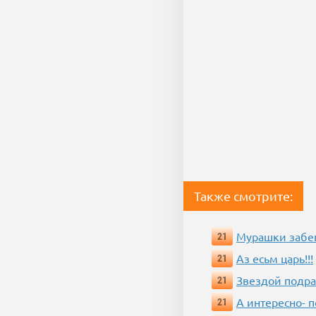
Также смотрите:
Мурашки забе
21
Аз есьм царь!!!
21
Звездой подр
21
А интересно- п
21