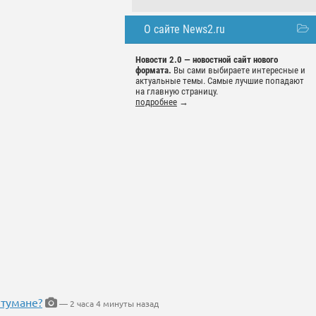
О сайте News2.ru
Новости 2.0 — новостной сайт нового
формата.
Вы сами выбираете интересные и
актуальные темы. Самые лучшие попадают
на главную страницу.
подробнее
→
 тумане?
— 2 часа 4 минуты назад