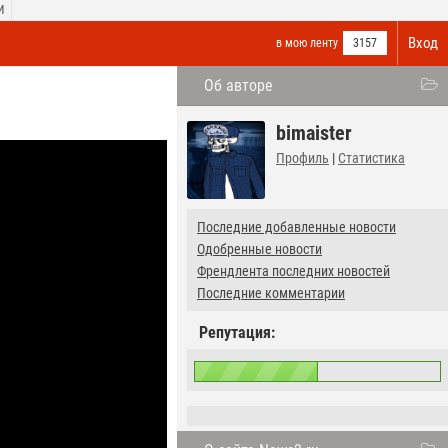
И
Вход
в мою ленту
3157
Об авторе
bimaister
Профиль
|
Статистика
Последние добавленные новости
Одобренные новости
Френдлента последних новостей
Последние комментарии
Репутация: