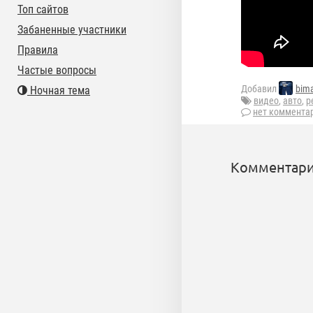
Топ сайтов
Забаненные участники
Правила
Частые вопросы
Добавил
bima
Ночная тема
видео
,
авто
,
р
нет коммента
Комментари