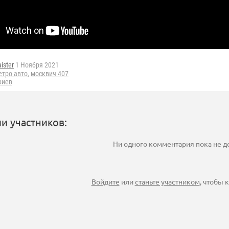
ister
1 Ноября 2021
етро авто
,
москвич 407
риев
и участников:
Ни одного комментария пока не 
Войдите
или
станьте участником
, чтобы