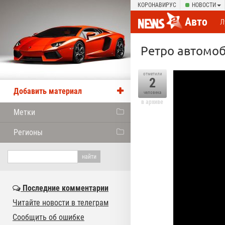
КОРОНАВИРУС
НОВОСТИ
Авто
Л
Ретро автомоб
отметили
2
Добавить материал
человека
в архиве
Метки
Регионы
Последние комментарии
Читайте новости в телеграм
Сообщить об ошибке