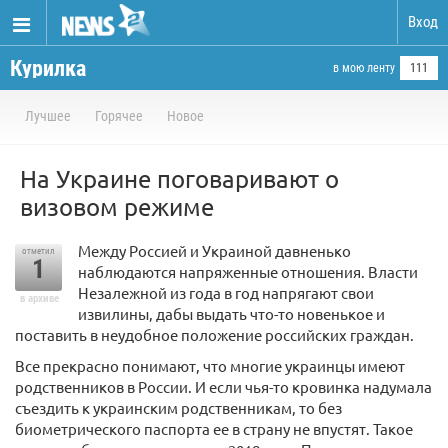
Вход
Курилка
в мою ленту
111
Лучшее
Горячее
Новое
На Украине поговаривают о
визовом режиме
Между Россией и Украиной давненько
отметил
1
наблюдаются напряженные отношения. Власти
Незалежной из года в год напрягают свои
в архиве
извилины, дабы выдать что-то новенькое и
поставить в неудобное положение российских граждан.
Все прекрасно понимают, что многие украинцы имеют
родственников в России. И если чья-то кровинка надумала
съездить к украинским родственникам, то без
биометрического паспорта ее в страну не впустят. Такое