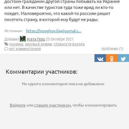
достоин гражданин другой страны побывать на Украине
или нет. В качестве туристов туда тоже вряд ли кто-то
поедет. Маловероятно, что какой-то россиян решит
посетить страну, в которой ему будут не рады.
Источник:
https://nouglysv.livejournal.c...
Добавил
Агата Герц
25 Октября 2021
украина
,
визовый режим
,
сложности въезда
нет комментариев
проблема (1)
Комментарии участников:
Ни одного комментария пока не добавлено
Войдите
или
станьте участником
, чтобы комментировать