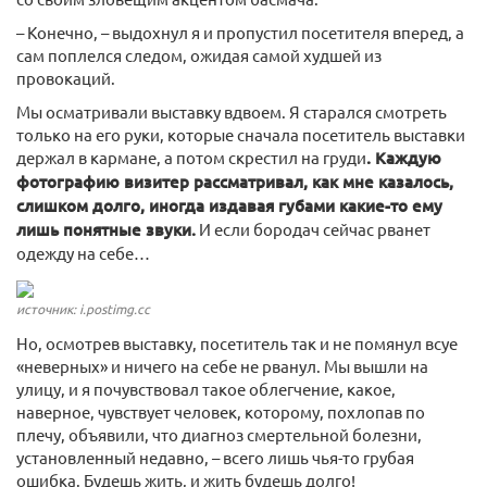
– Конечно, – выдохнул я и пропустил посетителя вперед, а
сам поплелся следом, ожидая самой худшей из
провокаций.
Мы осматривали выставку вдвоем. Я старался смотреть
только на его руки, которые сначала посетитель выставки
держал в кармане, а потом скрестил на груди
. Каждую
фотографию визитер рассматривал, как мне казалось,
слишком долго, иногда издавая губами какие-то ему
лишь понятные звуки.
И если бородач сейчас рванет
одежду на себе…
источник: i.postimg.cc
Но, осмотрев выставку, посетитель так и не помянул всуе
«неверных» и ничего на себе не рванул. Мы вышли на
улицу, и я почувствовал такое облегчение, какое,
наверное, чувствует человек, которому, похлопав по
плечу, объявили, что диагноз смертельной болезни,
установленный недавно, – всего лишь чья-то грубая
ошибка. Будешь жить, и жить будешь долго!