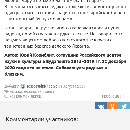
любила жару и не захотела с ним ехать в Сирию.
Вспоминал о своих соседях из общежития, для которых он
один раз в месяц готовил национальное сирийское блюдо
– питательный булгур с овощами.
Гасан говорил по-русски, иногда коверкая слова и путая
падежи, порой смягчая твердые гласные. Но говорил он с
певучим акцентом доброго восточного звездочета с
таинственных берегов далекого Леванта.
Автор: Юрий Корнблит, сотрудник Российского центра
науки и культуры в Будапеште 2015–2019 гг. 22 декабря
2020 года его не стало. Соболезнуем родным и
близким.
Добавил
rossotrudnichestvo
31 Августа 2021
москва
,
европа
,
выставка
нет комментариев
проблема (1)
Комментарии участников: