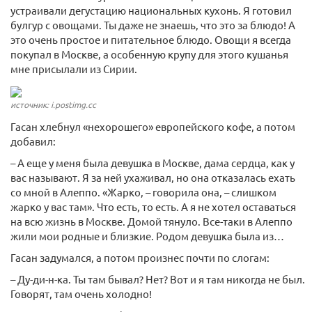
устраивали дегустацию национальных кухонь. Я готовил
булгур с овощами. Ты даже не знаешь, что это за блюдо! А
это очень простое и питательное блюдо. Овощи я всегда
покупал в Москве, а особенную крупу для этого кушанья
мне присылали из Сирии.
источник: i.postimg.cc
Гасан хлебнул «нехорошего» европейского кофе, а потом
добавил:
– А еще у меня была девушка в Москве, дама сердца, как у
вас называют. Я за ней ухаживал, но она отказалась ехать
со мной в Алеппо. «Жарко, – говорила она, – слишком
жарко у вас там». Что есть, то есть. А я не хотел оставаться
на всю жизнь в Москве. Домой тянуло. Все-таки в Алеппо
жили мои родные и близкие. Родом девушка была из…
Гасан задумался, а потом произнес почти по слогам:
– Ду-ди-н-ка. Ты там бывал? Нет? Вот и я там никогда не был.
Говорят, там очень холодно!