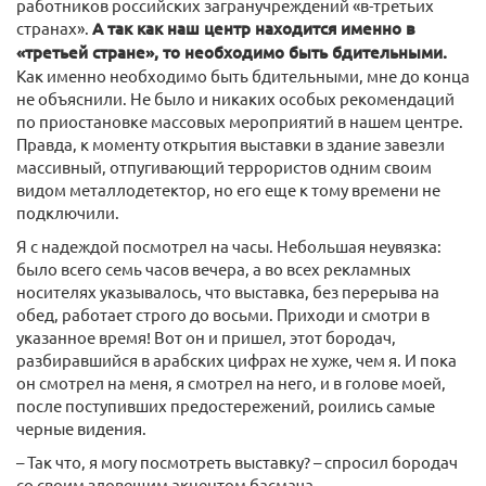
работников российских загранучреждений «в-третьих
странах».
А так как наш центр находится именно в
«третьей стране», то необходимо быть бдительными.
Как именно необходимо быть бдительными, мне до конца
не объяснили. Не было и никаких особых рекомендаций
по приостановке массовых мероприятий в нашем центре.
Правда, к моменту открытия выставки в здание завезли
массивный, отпугивающий террористов одним своим
видом металлодетектор, но его еще к тому времени не
подключили.
Я с надеждой посмотрел на часы. Небольшая неувязка:
было всего семь часов вечера, а во всех рекламных
носителях указывалось, что выставка, без перерыва на
обед, работает строго до восьми. Приходи и смотри в
указанное время! Вот он и пришел, этот бородач,
разбиравшийся в арабских цифрах не хуже, чем я. И пока
он смотрел на меня, я смотрел на него, и в голове моей,
после поступивших предостережений, роились самые
черные видения.
– Так что, я могу посмотреть выставку? – спросил бородач
со своим зловещим акцентом басмача.