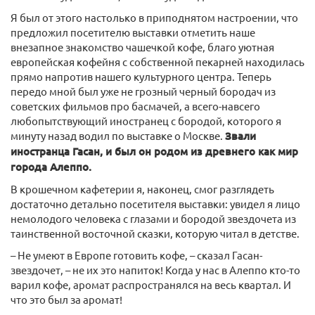
Я был от этого настолько в приподнятом настроении, что
предложил посетителю выставки отметить наше
внезапное знакомство чашечкой кофе, благо уютная
европейская кофейня с собственной пекарней находилась
прямо напротив нашего культурного центра. Теперь
передо мной был уже не грозный черный бородач из
советских фильмов про басмачей, а всего-навсего
любопытствующий иностранец с бородой, которого я
минуту назад водил по выставке о Москве.
Звали
иностранца Гасан, и был он родом из древнего как мир
города Алеппо.
В крошечном кафетерии я, наконец, смог разглядеть
достаточно детально посетителя выставки: увидел я лицо
немолодого человека с глазами и бородой звездочета из
таинственной восточной сказки, которую читал в детстве.
– Не умеют в Европе готовить кофе, – сказал Гасан-
звездочет, – не их это напиток! Когда у нас в Алеппо кто-то
варил кофе, аромат распространялся на весь квартал. И
что это был за аромат!