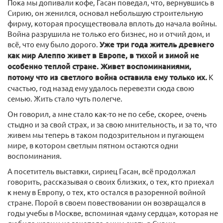
Пока мы допивали кофе, Гасан поведал, что, вернувшись в
Сирию, он женился, основал небольшую строительную
фирму, которая просуществовала вплоть до начала войны.
Война разрушила не только его бизнес, но и отчий дом, и
всё, что ему было дорого.
Уже три года житель древнего
как мир Алеппо живет в Европе, в тихой и зимой не
особенно теплой стране. Живет воспоминаниями,
потому что из светлого война оставила ему только их.
К
счастью, год назад ему удалось перевезти сюда свою
семью. Жить стало чуть полегче.
Он говорил, а мне стало как-то не по себе, скорее, очень
стыдно и за свой страх, и за свою мнительность, и за то, что
живем мы теперь в таком подозрительном и пугающем
мире, в котором светлым пятном остаются одни
воспоминания.
А посетитель выставки, сириец Гасан, всё продолжал
говорить, рассказывая о своих близких, о тех, кто приехал
к нему в Европу, о тех, кто остался в разоренной войной
стране. Порой в своем повествовании он возвращался в
годы учебы в Москве, вспоминая «даму сердца», которая не