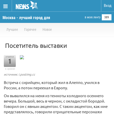
Вход
Москва - лучший город для
в мою ленту
389
жизни
Лучшее
Горячее
Новое
Посетитель выставки
отметил
1
в архиве
источник: i.postimg.cc
Встреча с сирийцем, который жил в Алеппо, учился в
России, а потом переехал в Европу.
Он вывалился на меня из темноты холодного осеннего
вечера. Большой, весь в черном, с окладистой бородой.
Говорил он с явным акцентом. С таким акцентом, как мне
представлялось, говорили отрицательные персонажи