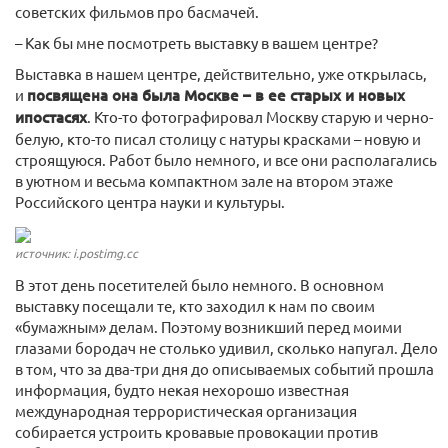
советских фильмов про басмачей.
– Как бы мне посмотреть выставку в вашем центре?
Выставка в нашем центре, действительно, уже открылась,
и
посвящена она была Москве – в ее старых и новых
ипостасях
. Кто-то фотографировал Москву старую и черно-
белую, кто-то писал столицу с натуры красками – новую и
строящуюся. Работ было немного, и все они располагались
в уютном и весьма компактном зале на втором этаже
Российского центра науки и культуры.
источник: i.postimg.cc
В этот день посетителей было немного. В основном
выставку посещали те, кто заходил к нам по своим
«бумажным» делам. Поэтому возникший перед моими
глазами бородач не столько удивил, сколько напугал. Дело
в том, что за два-три дня до описываемых событий прошла
информация, будто некая нехорошо известная
международная террористическая организация
собирается устроить кровавые провокации против