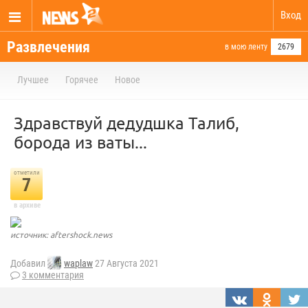
Вход
Развлечения
в мою ленту
2679
Лучшее
Горячее
Новое
Здравствуй дедудшка Талиб,
борода из ваты...
отметили
7
в архиве
источник: aftershock.news
Добавил
waplaw
27 Августа 2021
3 комментария