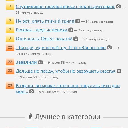
Спутниковая тарелка вносит некий диссонанс
7
—
23 минуты назад
Ну вот, опять птичий грипп
7
— 24 минуты назад
Рюкзак - друг человека
7
— 25 минут назад
Отвернись! Фокус покажу!
7
— 26 минут назад
- Ты иди, иди на работу. Я за тебя посплю
22
— 9
часов 57 минут назад
Завалили
22
— 9 часов 58 минут назад
Дальше не поеду, чтобы не разрушать счастья
23
— 9 часов 59 минут назад
В глуши, во мраке заточенья, тянулись тихо дни
23
мои...
— 9 часов 59 минут назад
Лучшее в категории