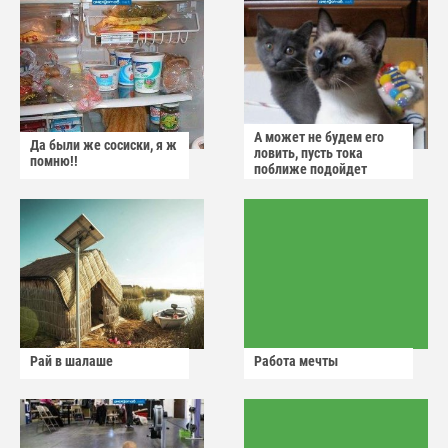
А может не будем его
Да были же сосиски, я ж
ловить, пусть тока
помню!!
поближе подойдет
Рай в шалаше
Работа мечты