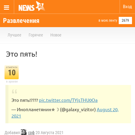
Вход
Развлечения
в мою ленту
2679
Лучшее
Горячее
Новое
Это пять!
отметили
10
в архиве
Это пять!????
pic.twitter.com/TYjsTHU0Oa
— Инопланетянин✯☽︎ (@galaxy_vizitor)
August 20,
2021
Добавил
срф
20 Августа 2021