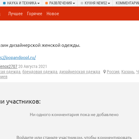
НАУКА И ТЕХНИКА
РАЗВЛЕЧЕНИЯ
КУХНЯ NEWS2
КОММЕНТАРИ
а
Лучшее
Горячее
Новое
азин дизайнерской женской одежды.
s://popandpopl.ru/
lenox2707
20 Августа 2021
кая одежда
,
брендовая одежда
,
дизайнерская одежда
Россия
,
Казань
,
Ч
риев
и участников:
Ни одного комментария пока не добавлено
Войдите
или
станьте участником
, чтобы комментировать