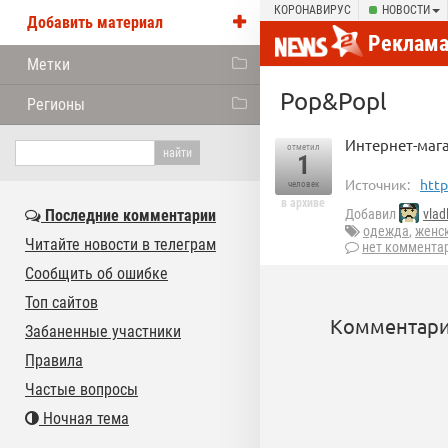
КОРОНАВИРУС
НОВОСТИ
Добавить материал
Реклам
Метки
Pop&Popl
Регионы
Интернет-маг
отметил
1
Источник:
http
человек
в архиве
Последние комментарии
Добавил
vlad
одежда
,
женс
Читайте новости в телеграм
нет коммента
Сообщить об ошибке
Топ сайтов
Комментари
Забаненные участники
Правила
Частые вопросы
Ночная тема