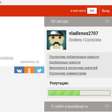
И
Вход
в мою ленту
364
Об авторе
vladlenox2707
Профиль
|
Статистика
Последние добавленные новости
елябинск
проблема (4)
Одобренные новости
Френдлента последних новостей
Последние комментарии
Репутация:
О сайте popandpopl.ru