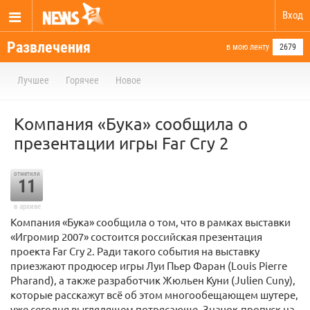
Вход
Развлечения
в мою ленту
2679
Лучшее
Горячее
Новое
Компания «Бука» сообщила о
презентации игры Far Cry 2
отметили
11
в архиве
Компания «Бука» сообщила о том, что в рамках выставки
«Игромир 2007» состоится российская презентация
проекта Far Cry 2. Ради такого события на выставку
приезжают продюсер игры Луи Пьер Фаран (Louis Pierre
Pharand), а также разработчик Жюльен Куни (Julien Cuny),
которые расскажут всё об этом многообещающем шутере,
уже сегодня выглядящем потрясающе. Значок-пропуск на