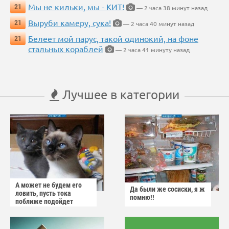
Мы не кильки, мы - КИТ!
21
— 2 часа 38 минут назад
Выруби камеру, сука!
21
— 2 часа 40 минут назад
Белеет мой парус, такой одинокий, на фоне
21
стальных кораблей
— 2 часа 41 минуту назад
Лучшее в категории
А может не будем его
Да были же сосиски, я ж
ловить, пусть тока
помню!!
поближе подойдет