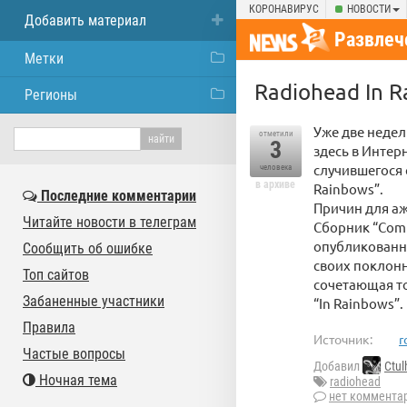
КОРОНАВИРУС
НОВОСТИ
Добавить материал
Развлеч
Метки
Radiohead In 
Регионы
Уже две недел
отметили
3
здесь в Интер
случившегося 
человека
в архиве
Rainbows”.
Последние комментарии
Причин для аж
Читайте новости в телеграм
Сборник “Com 
опубликованны
Сообщить об ошибке
своих поклонн
Топ сайтов
сочетающая т
Забаненные участники
“In Rainbows”.
Правила
Источник:
r
Частые вопросы
Добавил
Ctul
Ночная тема
radiohead
нет коммента