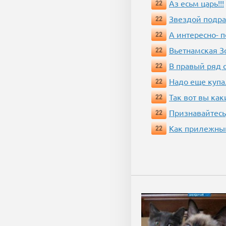
Аз есьм царь!!!
22
Звездой подр
22
А интересно- п
22
Вьетнамская 
22
В правый ряд 
22
Надо еще купа
22
Так вот вы как
22
Признавайтесь
22
Как прилежный
22