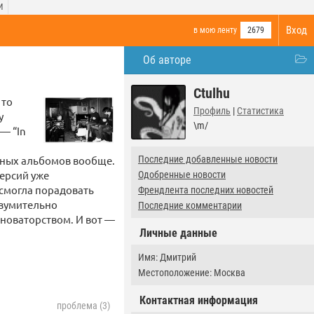
И
Вход
в мою ленту
2679
Об авторе
Ctulhu
 то
Профиль
|
Статистика
у
\m/
— “In
ерных альбомов вообще.
Последние добавленные новости
версий уже
Одобренные новости
 смогла порадовать
Френдлента последних новостей
изумительно
Последние комментарии
новаторством. И вот —
Личные данные
Имя: Дмитрий
Местоположение: Москва
Контактная информация
проблема (3)