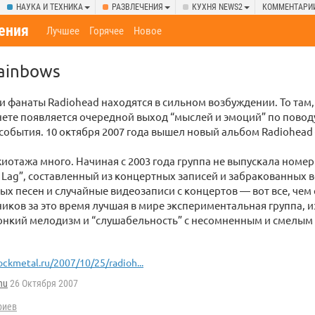
НАУКА И ТЕХНИКА
РАЗВЛЕЧЕНИЯ
КУХНЯ NEWS2
КОММЕНТАРИ
ения
Лучшее
Горячее
Новое
Rainbows
и фанаты Radiohead находятся в сильном возбуждении. То там,
нете появляется очередной выход “мыслей и эмоций” по повод
события. 10 октября 2007 года вышел новый альбом Radiohead 
иотажа много. Начиная с 2003 года группа не выпускала ном
Lag”, составленный из концертных записей и забракованных 
х песен и случайные видеозаписи с концертов — вот все, чем
иков за это время лучшая в мире экспериментальная группа, 
онкий мелодизм и “слушабельность” с несомненным и смелым 
ockmetal.ru/2007/10/25/radioh...
hu
26 Октября 2007
риев