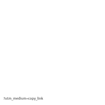
?utm_medium=copy_link