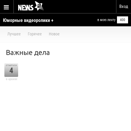
Вход
Юморные видеоролики +
в мою ленту
400
умелые ручки
Лучшее
Горячее
Новое
Важные дела
отметили
4
в архиве