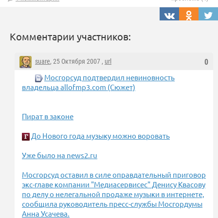
Комментарии участников:
suare
, 25 Октября 2007 ,
url
0
Мосгорсуд подтвердил невиновность
владельца allofmp3.com (Сюжет)
Пират в законе
До Нового года музыку можно воровать
Уже было на news2.ru
Мосгорсуд оставил в силе оправдательный приговор
экс-главе компании "Медиасервисес" Денису Квасову
по делу о нелегальной продаже музыки в интернете,
сообщила руководитель пресс-службы Мосгордумы
Анна Усачева.