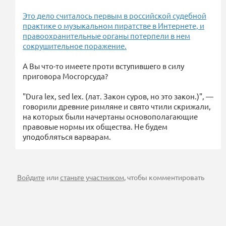
Это дело считалось первым в российской судебной
практике о музыкальном пиратстве в Интернете, и
правоохранительные органы потерпели в нем
сокрушительное поражение.
А Вы что-то имеете проти вступившего в силу
приговора Мосгорсуда?
"Dura lex, sed lex. (лат. Закон суров, но это закон.)", —
го­ворили древние римляне и свято чти­ли скрижали,
на которых были начер­таны основополагающие
право­вые нормы их общества. Не будем
уподобляться варварам.
Войдите
или
станьте участником
, чтобы комментировать