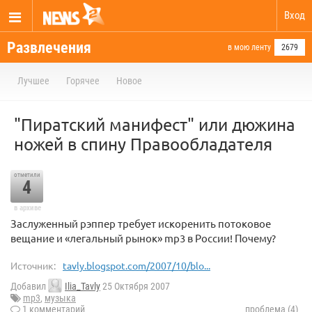
Вход
Развлечения
в мою ленту
2679
Лучшее
Горячее
Новое
"Пиратский манифест" или дюжина
ножей в спину Правообладателя
отметили
4
в архиве
Заслуженный рэппер требует искоренить потоковое
вещание и «легальный рынок» mp3 в России! Почему?
Источник:
tavly.blogspot.com/2007/10/blo...
Добавил
Ilia_Tavly
25 Октября 2007
mp3
,
музыка
1 комментарий
проблема (4)