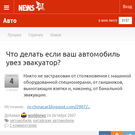
Вход
Авто
в мою ленту
3157
Лучшее
Горячее
Новое
Что делать если ваш автомобиль
увез эвакуатор?
Никто не застрахован от столкновения с машиной
отметили
4
оборудованной спецномерами, от гаишников,
вымогающих взятки и, наконец, от банальной
в архиве
эвакуации.
Источник:
ru-chinacar.blogspot.com/2007/...
Добавил
worldnews
24 Октября 2007
автомобили
,
китайские автомобили
2 комментария