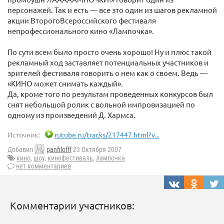
персонажей. Так и есть — все это один из шагов рекламной
акции ВторогоВсероссийского фестиваля
непрофессионального кино «Лампочка».
По сути всем было просто очень хорошо! Ну и плюс такой
рекламный ход заставляет потенциальных участников и
зрителей фестиваля говорить о нем как о своем. Ведь —
«КИНО может снимать каждый».
Да, кроме того по результам проведенных конкурсов был
снят небольшой ролик с вольной импровизацией по
одному из произведений Д. Хармса.
Источник:
rutube.ru/tracks/217447.html?v...
Добавил
panfilofff
23 Октября 2007
кино
,
шоу
,
кинофестиваль
,
лампочка
нет комментариев
Комментарии участников: