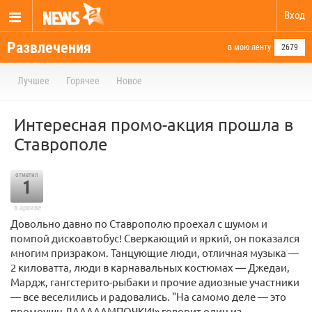
Вход
Развлечения
в мою ленту
2679
Лучшее
Горячее
Новое
Интересная промо-акция прошла в
Ставрополе
отметил
1
в архиве
Довольно давно по Ставрополю проехал с шумом и
помпой дискоавтобус! Сверкающий и яркий, он показался
многим призраком. Танцующие люди, отличная музыка —
2 киловатта, люди в карнавальных костюмах — Джедаи,
Мардж, гангстерито-рыбаки и прочие адиозные участники
— все веселились и радовались. "На самомо деле — это
промоушн ЛАААААМПОЧКИ!» говорит один из