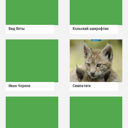
Вид Ялты
Кольский ашкрофтин
Иван Чернов
Симпатяги