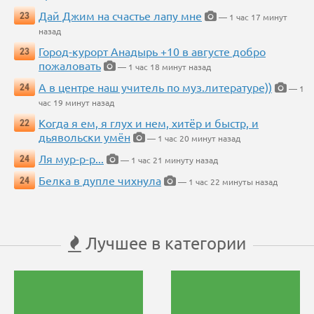
Дай Джим на счастье лапу мне
23
— 1 час 17 минут
назад
Город-курорт Анадырь +10 в августе добро
23
пожаловать
— 1 час 18 минут назад
А в центре наш учитель по муз.литературе))
24
— 1
час 19 минут назад
Когда я ем, я глух и нем, хитёр и быстр, и
22
дьявольски умён
— 1 час 20 минут назад
Ля мур-р-р...
24
— 1 час 21 минуту назад
Белка в дупле чихнула
24
— 1 час 22 минуты назад
Лучшее в категории