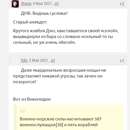
Stopor
, 4 Мая 2021 ,
url
+2
ДМБ. Видишь суслика?
Старый анекдот:
Крутого ковбоя Джо, хваставшегося своей «силой»,
вышвырнули из бара со словами «сильный то ты
сильный, но уж очень лёкгий».
X86
, 5 Мая 2021 ,
url
+1
Даже «кардинально возросшая мощь» не
предстааляет никакой угрозы, так зачем он
позорится?
Вот из Википедии:
Военно-морские силы насчитывают 587
военнослужащих[30] и пять кораблей