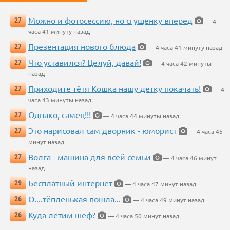
Можно и фотосессию, но сгущенку вперед
27
— 4
часа 41 минуту назад
Презентация нового блюда
27
— 4 часа 41 минуту назад
Что уставился? Целуй, давай!
27
— 4 часа 42 минуты
назад
Приходите тётя Кошка нашу детку покачать!
27
— 4
часа 43 минуты назад
Однако, самец!!!
27
— 4 часа 44 минуты назад
Это нарисовал сам дворник - юморист
27
— 4 часа 45
минут назад
Волга - машина для всей семьи
27
— 4 часа 46 минут
назад
Бесплатный интернет
29
— 4 часа 47 минут назад
О....тёпленькая пошла...
26
— 4 часа 49 минут назад
Куда летим шеф?
26
— 4 часа 50 минут назад