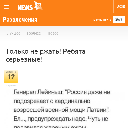
Вход
Развлечения
в мою ленту
2679
Лучшее
Горячее
Новое
Только не ржать! Ребята
серьёзные!
отметили
12
в архиве