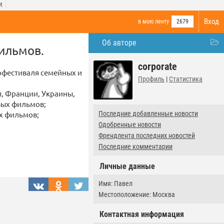
И
Вход
в мою ленту
2679
Об авторе
фильмов.
corporate
офестиваля семейных и
Профиль
|
Статистика
и, Франции, Украины,
вых фильмов;
х фильмов;
Последние добавленные новости
Одобренные новости
Френдлента последних новостей
Последние комментарии
Личные данные
Имя: Павел
Местоположение: Москва
Контактная информация