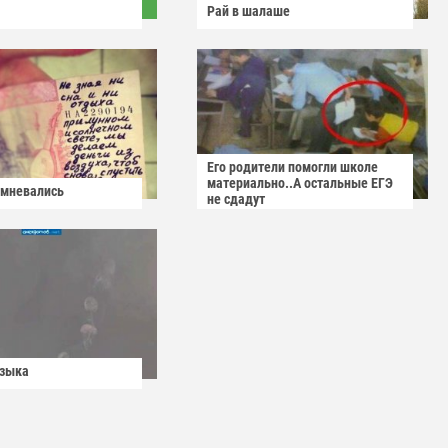
Рай в шалаше
Его родители помогли школе
материально..А остальные ЕГЭ
омневались
не сдадут
узыка