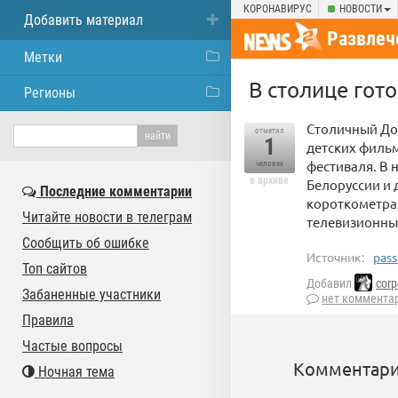
КОРОНАВИРУС
НОВОСТИ
Добавить материал
Развлеч
Метки
В столице гот
Регионы
Столичный До
отметил
1
детских фильм
фестиваля. В 
человек
в архиве
Белоруссии и
Последние комментарии
короткометра
Читайте новости в телеграм
телевизионны
Сообщить об ошибке
Источник:
pass
Топ сайтов
Добавил
corp
Забаненные участники
нет коммента
Правила
Частые вопросы
Комментари
Ночная тема