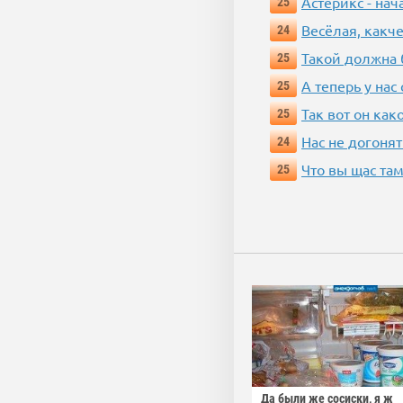
Астерикс - нач
25
Весёлая, какч
24
Такой должна 
25
А теперь у нас
25
Так вот он ка
25
Нас не догонят
24
Что вы щас там
25
Да были же сосиски, я ж