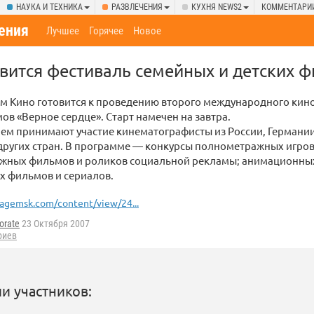
НАУКА И ТЕХНИКА
РАЗВЛЕЧЕНИЯ
КУХНЯ NEWS2
КОММЕНТАРИ
ения
Лучшее
Горячее
Новое
овится фестиваль семейных и детских 
м Кино готовится к проведению второго международного кин
ов «Верное сердце». Старт намечен на завтра.
нем принимают участие кинематографисты из России, Германи
 других стран. В программе — конкурсы полнометражных игро
жных фильмов и роликов социальной рекламы; анимационны
х фильмов и сериалов.
agemsk.com/content/view/24...
orate
23 Октября 2007
риев
и участников: