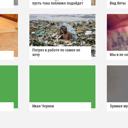
пусть тока поближе подойдет
Вид Ялты
Погряз в работе по самое не
хочу
Мы и не с
Иван Чернов
Зримая м