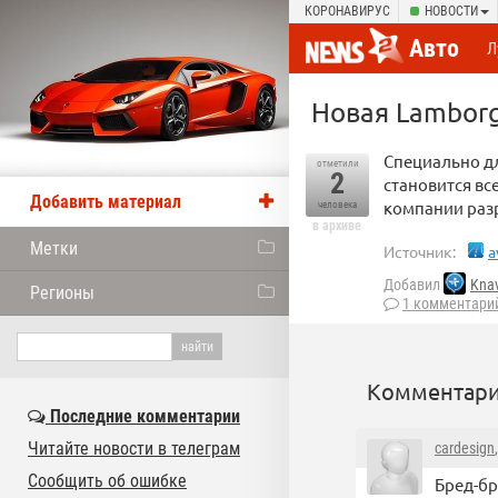
КОРОНАВИРУС
НОВОСТИ
Авто
Л
Новая Lamborg
Специально дл
отметили
2
становится вс
Добавить материал
компании раз
человека
в архиве
Метки
Источник:
a
Добавил
Kna
Регионы
1 комментари
Комментари
Последние комментарии
Читайте новости в телеграм
cardesign
Сообщить об ошибке
Бред-бр