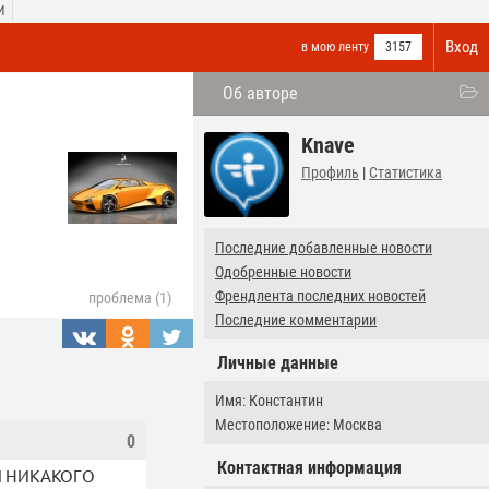
И
Вход
в мою ленту
3157
Об авторе
Knave
Профиль
|
Статистика
Последние добавленные новости
Одобренные новости
Френдлента последних новостей
проблема (1)
Последние комментарии
Личные данные
Имя: Константин
Местоположение: Москва
0
Контактная информация
. И НИКАКОГО