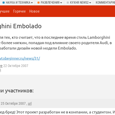
НАУКА И ТЕХНИКА
РАЗВЛЕЧЕНИЯ
КУХНЯ NEWS2
КОММЕНТАРИ
учшее
Горячее
Новое
hini Embolado
я тех, кто считает, что в последнее время стиль Lamborghini
е более мягким, попадая под влияние своего родителя Audi, в
работали дизайн новой модели Embolado.
vtobeginner.ru/news/31/
ve
22 Октября 2007
й
и участников:
, 25 Октября 2007 ,
url
ед-бред! Этот проект разработан не в компании, а студентом