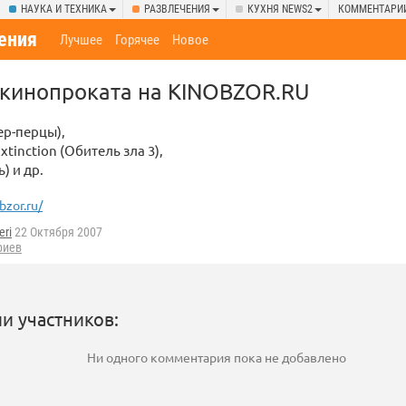
НАУКА И ТЕХНИКА
РАЗВЛЕЧЕНИЯ
КУХНЯ NEWS2
КОММЕНТАРИ
ения
Лучшее
Горячее
Новое
 кинопроката на KINOBZOR.RU
ер-перцы),
Extinction (Обитель зла 3),
) и др.
bzor.ru/
eri
22 Октября 2007
риев
и участников:
Ни одного комментария пока не добавлено