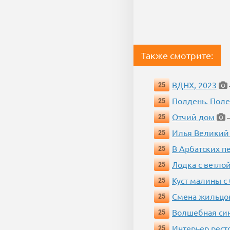
Также смотрите:
ВДНХ, 2023
25
Полдень. Пол
25
Отчий дом
25
—
Илья Великий
25
В Арбатских п
25
Лодка с ветло
25
Куст малины с
25
Смена жильцо
25
Волшебная си
25
Интерьер рест
25