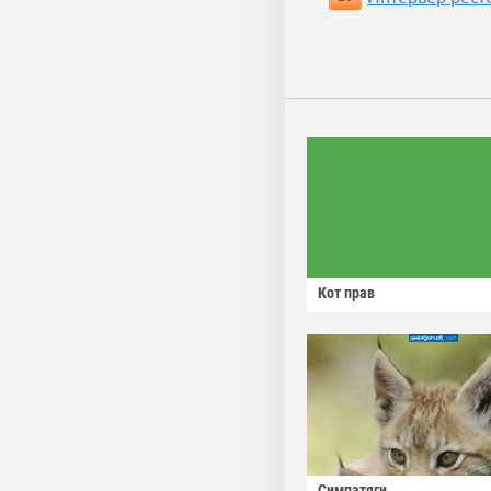
Кот прав
Симпатяги