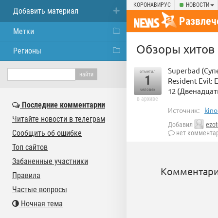
КОРОНАВИРУС
НОВОСТИ
Добавить материал
Развлеч
Метки
Обзоры хитов
Регионы
Superbad (Суп
отметил
1
Resident Evil: 
12 (Двенадцать
человек
в архиве
Последние комментарии
Источник:
kino
Читайте новости в телеграм
Добавил
ezot
Сообщить об ошибке
нет коммента
Топ сайтов
Забаненные участники
Комментари
Правила
Частые вопросы
Ночная тема