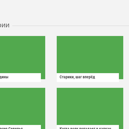
рии
одины
Старики, шаг вперёд
рсия Севилья
Когда волк попадает в капкан