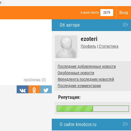
И
Вход
в мою ленту
2679
Об авторе
ezoteri
Профиль
|
Статистика
Последние добавленные новости
Одобренные новости
Френдлента последних новостей
проблема (2)
Последние комментарии
Репутация:
О сайте kinobzor.ru