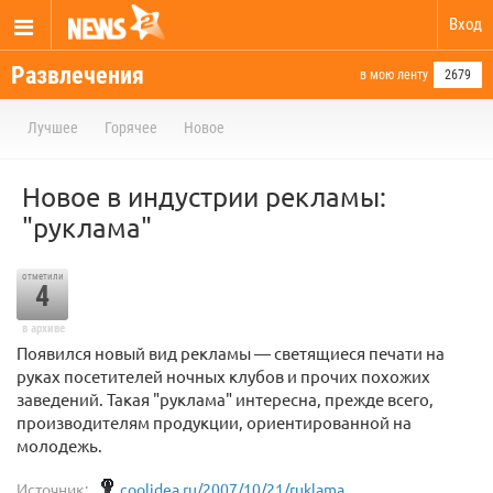
Вход
Развлечения
в мою ленту
2679
Лучшее
Горячее
Новое
Новое в индустрии рекламы:
"руклама"
отметили
4
в архиве
Появился новый вид рекламы — светящиеся печати на
руках посетителей ночных клубов и прочих похожих
заведений. Такая "руклама" интересна, прежде всего,
производителям продукции, ориентированной на
молодежь.
Источник:
coolidea.ru/2007/10/21/ruklama...