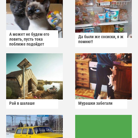
А может не будем его
Да были же сосиски, я ж
ловить, пусть тока
помню!!
поближе подойдет
Рай в шалаше
Мурашки забегали