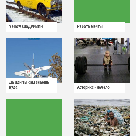
Yellow subДРИЗИН
Работа мечты
Да иди ты сам знаешь
куда
Астерикс - начало