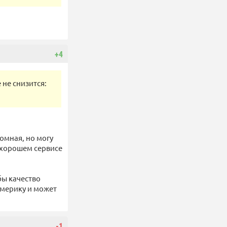
+4
 не снизится:
ромная, но могу
в хорошем сервисе
бы качество
Америку и может
-1