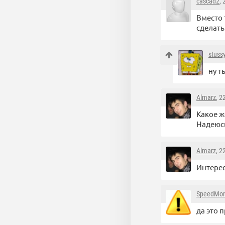
cascad2
,
Вместо 
сделать
stuss
ну т
Almarz
, 2
Какое ж
Надеюсь
Almarz
, 2
Интерес
SpeedMo
да это 