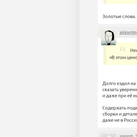
Золотые слова.
aleksejti
Не
«В этом цен
Долго ездил на 
сказать уверен
и даже при её н
Содержать поде
сборки и детал
даже не в Росс
vpgoom
, 