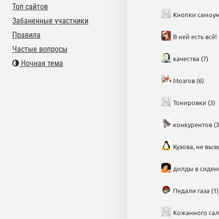
Топ сайтов
Кнопки самоун
Забаненные участники
Правила
В ней есть всё!
Частые вопросы
качества (7)
Ночная тема
Мозгов (6)
Тонировки (3)
конкурентов (3
Кузова, не выз
дилды в сидень
Педали газа (1)
Кожанного сало