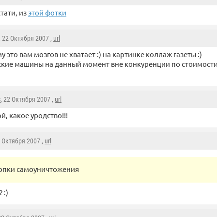
стати, из
этой фотки
, 22 Октября 2007 ,
url
у это вам мозгов не хватает :) на картинке коллаж газеты :)
ские машины на данный момент вне конкуренции по стоимост
s
, 22 Октября 2007 ,
url
й, какое уродство!!!
2 Октября 2007 ,
url
опки самоуничтожения
 :)