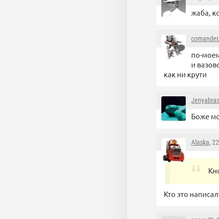
жаба, к
comander
по-моем
и вазов
как ни крути
Jenyabra
Боже мо
Alaska
, 2
Кн
Кто это написал?