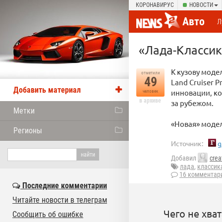
КОРОНАВИРУС
НОВОСТИ
Авто
Л
«Лада-Классик
К кузову модел
отметили
49
Land Cruiser 
Добавить материал
инновации, ко
человек
в архиве
за рубежом.
Метки
«Новая» модел
Регионы
Источник:
g
Добавил
crea
лада
,
классик
16 комментар
Последние комментарии
Читайте новости в телеграм
Чего не хва
Сообщить об ошибке