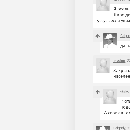
Я реаль
Либо ди
уссусь если уви
Grigor
да н
levston
, 
Закрыва
населе
-Snk-
,
И от
подо
А своих в Т
Grigoriy
, 