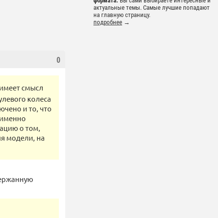
формата.
Вы сами выбираете интересные и
актуальные темы. Самые лучшие попадают
на главную страницу.
подробнее
→
0
 имеет смысл
улевого колеса
ючено и то, что
ю именно
ацию о том,
я модели, на
одержанную