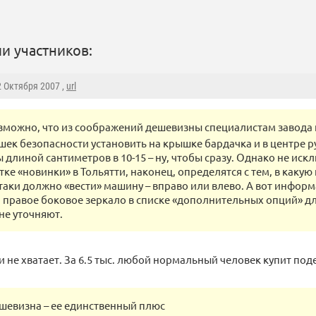
и участников:
2 Октября 2007 ,
url
зможно, что из соображений дешевизны специалистам завода
шек безопасности установить на крышке бардачка и в центре р
длиной сантиметров в 10-15 – ну, чтобы сразу. Однако не искл
ке «новинки» в Тольятти, наконец, определятся с тем, в каку
-таки должно «вести» машину – вправо или влево. А вот информ
и правое боковое зеркало в списке «дополнительных опций» дл
не уточняют.
 и не хватает. За 6.5 тыс. любой нормальный человек купит п
шевизна – ее единственный плюс