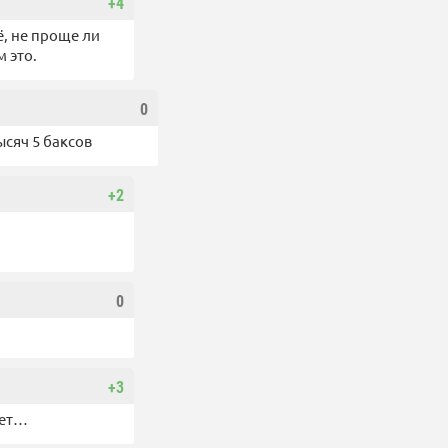
+4
ё, не проще ли
 это.
0
ысяч 5 баксов
+2
0
+3
ает…