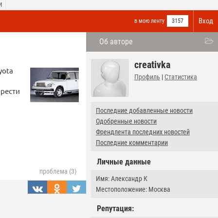
И
Вход
в мою ленту
3157
Об авторе
creativka
yota
Профиль
|
Статистика
брести
Последние добавленные новости
Одобренные новости
Френдлента последних новостей
Последние комментарии
Личные данные
проблема (3)
Имя: Александр К
Местоположение: Москва
Репутация: