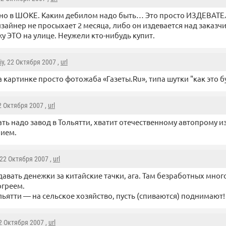
но в ШОКЕ. Каким дебилом надо быть… Это просто ИЗДЕВАТЕЛ
зайнер не просыхает 2 месяца, либо он издевается над заказчи
жу ЭТО на улице. Неужели кто-нибудь купит.
iy
, 22 Октября 2007 ,
url
а картинке просто фотожаба «Газеты.Ru», типа шутки "как это б
22 Октября 2007 ,
url
ть надо завод в Тольятти, хватит отечественному автопрому и
нием.
 22 Октября 2007 ,
url
давать денежки за китайские тачки, ага. Там безработных много
греем.
ольятти — на сельское хозяйство, пусть (спиваются) поднимают!
22 Октября 2007 ,
url