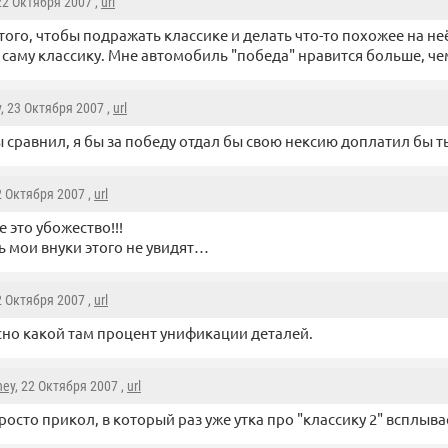
 22 Октября 2007 ,
url
того, чтобы подражать классике и делать что-то похожее на не
 саму классику. Мне автомобиль "победа" нравится больше, чем
y
, 23 Октября 2007 ,
url
ы сравнил, я бы за победу отдал бы свою нексию доплатил бы т
2 Октября 2007 ,
url
е это убожество!!!
 мои внуки этого не увидят…
2 Октября 2007 ,
url
но какой там процент унификации деталей.
ney
, 22 Октября 2007 ,
url
просто прикол, в который раз уже утка про "классику 2" всплыв