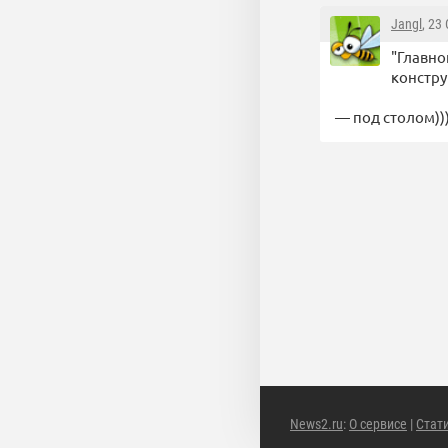
Jangl
, 23
"Главно
констру
— под столом))))))
News2.ru
:
О сервисе
|
Стат