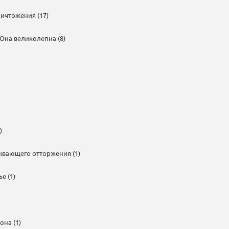
ичтожения (17)
 Она великолепна (8)
)
ывающего отторжения (1)
е (1)
на (1)