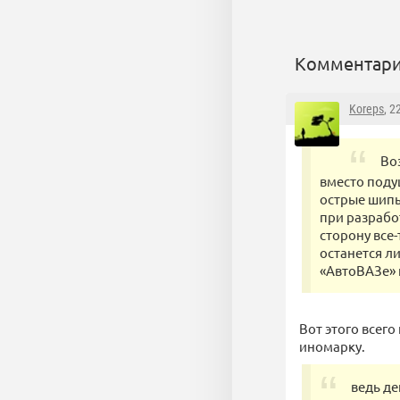
Комментари
Koreps
, 2
Во
вместо поду
острые шипы 
при разработ
сторону все
останется л
«АвтоВАЗе» 
Вот этого всего
иномарку.
ведь де