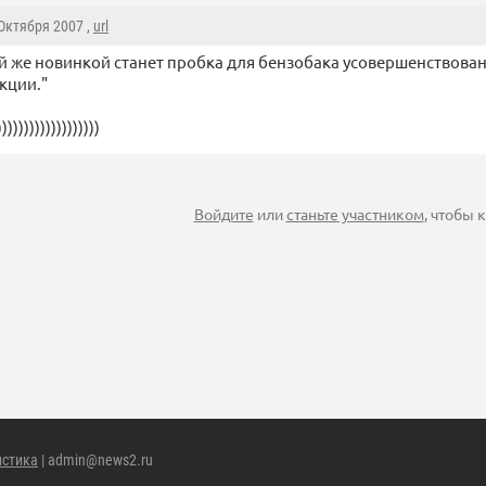
 Октября 2007 ,
url
й же новинкой станет пробка для бензобака усовершенствова
кции."
)))))))))))))))
Войдите
или
станьте участником
, чтобы
истика
| admin@news2.ru