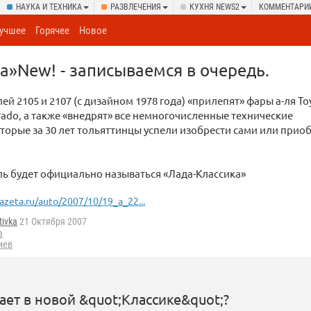
НАУКА И ТЕХНИКА
РАЗВЛЕЧЕНИЯ
КУХНЯ NEWS2
КОММЕНТАРИ
учшее
Горячее
Новое
а»New! - записываемся в очередь.
ей 2105 и 2107 (с дизайном 1978 года) «прилепят» фары а-ля To
Prado, а также «внедрят» все немногочисленные технические
торые за 30 лет тольяттинцы успели изобрести сами или прио
ь будет официально называться «Лада-Классика»
azeta.ru/auto/2007/10/19_a_22...
tivka
21 Октября 2007
а
иев
тает в новой &quot;Классике&quot;?