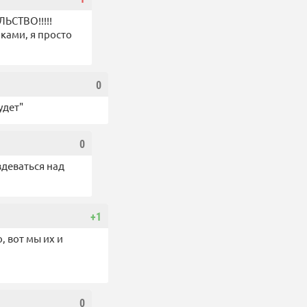
ЬСТВО!!!!!
ками, я просто
0
удет"
0
здеваться над
+1
, вот мы их и
0