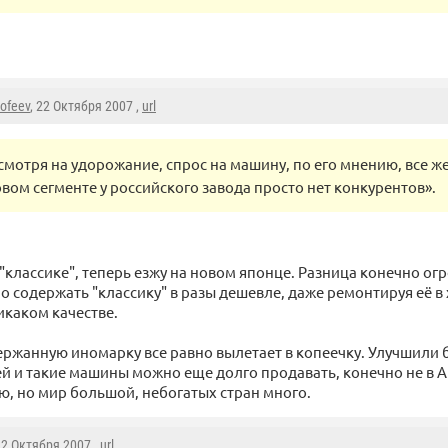
mofeev
, 22 Октября 2007 ,
url
смотря на удорожание, спрос на машину, по его мнению, все же
овом сегменте у российского завода просто нет конкурентов».
"классике", теперь езжу на новом японце. Разница конечно ог
но содержать "классику" в разы дешевле, даже ремонтируя её 
икаком качестве.
ржанную иномарку все равно вылетает в копеечку. Улучшили 
ей и такие машины можно еще долго продавать, конечно не в 
ию, но мир большой, небогатых стран много.
22 Октября 2007 ,
url