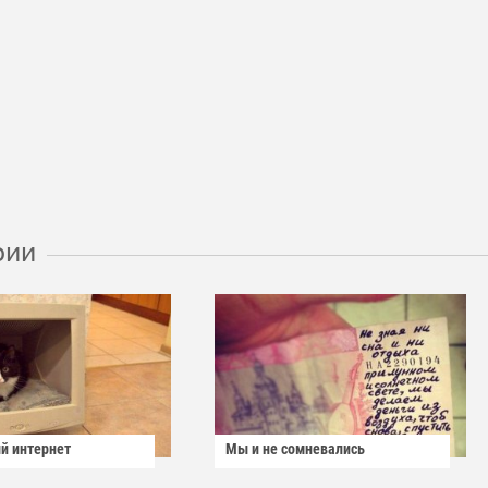
рии
й интернет
Мы и не сомневались