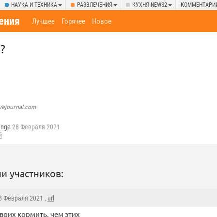
НАУКА И ТЕХНИКА
РАЗВЛЕЧЕНИЯ
КУХНЯ NEWS2
КОММЕНТАРИ
ения
Лучшее
Горячее
Новое
?
ivejournal.com
ange
28 Февраля 2021
й
и участников:
28 Февраля 2021 ,
url
воих кормить, чем этих