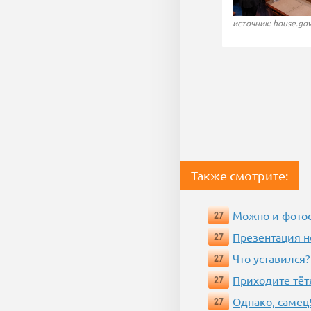
источник: house.go
Также смотрите:
Можно и фотос
27
Презентация 
27
Что уставился?
27
Приходите тёт
27
Однако, самец!
27