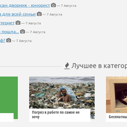
 сам дворник - юморист
— 7 Августа
а для всей семьи
— 7 Августа
тернет
— 7 Августа
 пошла...
— 7 Августа
еф?
— 7 Августа
Лучшее в катего
Погряз в работе по самое не
хочу
Бесплатны