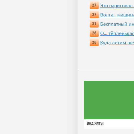
Это нарисовал
27
Волга - машин
27
Бесплатный ин
31
О....тёпленькая
26
Куда летим ш
26
Вид Ялты