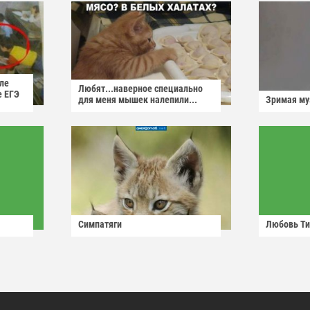
ле
Любят...наверное специально
е ЕГЭ
для меня мышек налепили...
Зримая м
Симпатяги
Любовь Ти