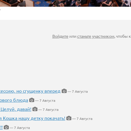
v
Войдите
или
станьте участником
, чтобы
ессию, но сгущенку вперед
— 7 Августа
нового блюда
— 7 Августа
 Целуй, давай!
— 7 Августа
я Кошка нашу детку покачать!
— 7 Августа
!!
— 7 Августа