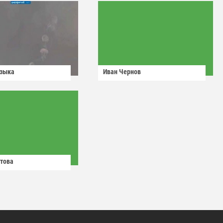
узыка
Иван Чернов
това