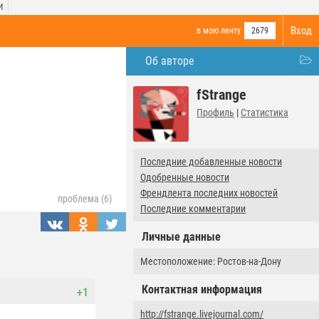
И
Вход
в мою ленту
2679
Об авторе
fStrange
Профиль
|
Статистика
Последние добавленные новости
Одобренные новости
Френдлента последних новостей
проблема (6)
Последние комментарии
Личные данные
Местоположение: Ростов-на-Дону
Контактная информация
+1
http://fstrange.livejournal.com/