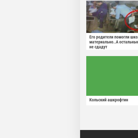
Его родители помогли шко
материально..А остальны
не сдадут
Кольский ашкрофтин