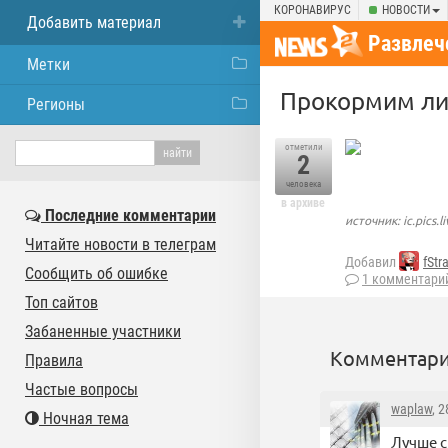
КОРОНАВИРУС
НОВОСТИ
Добавить материал
Развлеч
Метки
Прокормим ли
Регионы
отметили
2
человека
в архиве
Последние комментарии
источник: ic.pics.l
Читайте новости в телеграм
Добавил
fStr
Сообщить об ошибке
1 комментари
Топ сайтов
Забаненные участники
Комментари
Правила
Частые вопросы
waplaw
, 
Ночная тема
Лучше с