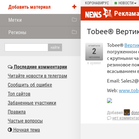
КОРОНАВИРУС
НОВОСТИ
Добавить материал
Реклам
Метки
Tobee® Верти
Регионы
Tobee®
Верти
отметили
2
погруженном 
с крупными ча
человека
в архиве
резиновое пок
Последние комментарии
всасыванием 
Читайте новости в телеграм
Email: Sales
Сообщить об ошибке
Web:
www.tob
Топ сайтов
Забаненные участники
Правила
Добавил
don
нет коммента
Частые вопросы
Ночная тема