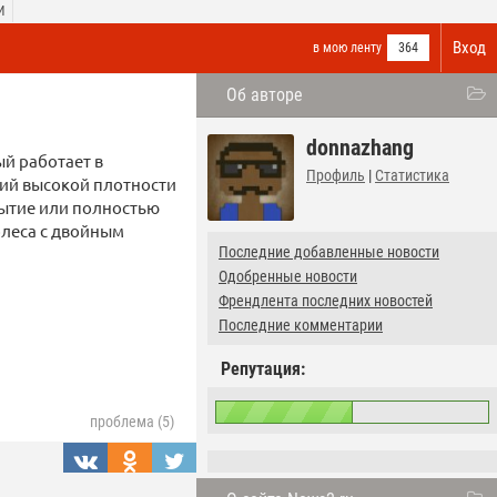
И
Вход
в мою ленту
364
Об авторе
donnazhang
й работает в
Профиль
|
Статистика
ий высокой плотности
рытие или полностью
олеса с двойным
Последние добавленные новости
Одобренные новости
Френдлента последних новостей
Последние комментарии
Репутация:
проблема (5)