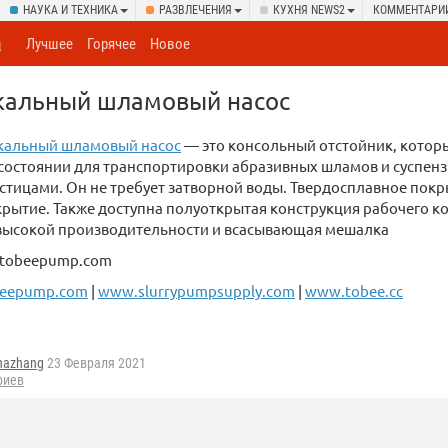
НАУКА И ТЕХНИКА
РАЗВЛЕЧЕНИЯ
КУХНЯ NEWS2
КОММЕНТАРИ
а
Лучшее
Горячее
Новое
кальный шламовый насос
кальный шламовый насос
— это консольный отстойник, которы
состоянии для транспортировки абразивных шламов и суспенз
стицами. Он не требует затворной воды. Твердосплавное пок
рытие. Также доступна полуоткрытая конструкция рабочего к
высокой производительности и всасывающая мешалка
2@tobeepump.com
eepump.com
|
www.slurrypumpsupply.com
|
www.tobee.cc
nazhang
23 Февраля 2021
риев