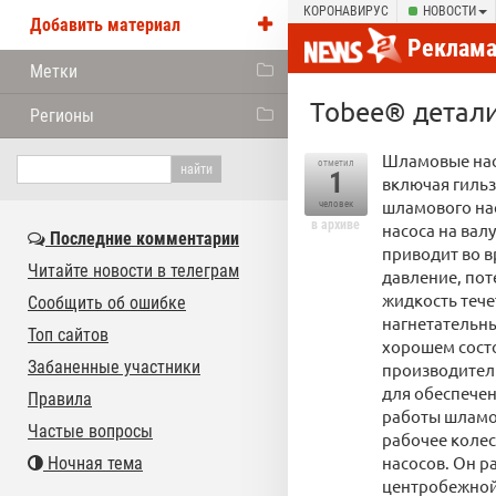
КОРОНАВИРУС
НОВОСТИ
Добавить материал
Реклам
Метки
Tobee® детал
Регионы
Шламовые нас
отметил
1
включая гильз
шламового нас
человек
в архиве
насоса на вал
Последние комментарии
приводит во в
Читайте новости в телеграм
давление, пот
жидкость тече
Сообщить об ошибке
нагнетательны
Топ сайтов
хорошем сост
Забаненные участники
производитель
для обеспече
Правила
работы шламов
Частые вопросы
рабочее колес
насосов. Он р
Ночная тема
центробежной 