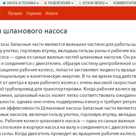
НАУКА И ТЕХНИКА
РАЗВЛЕЧЕНИЯ
КУХНЯ NEWS2
КОММЕНТАРИ
а
Лучшее
Горячее
Новое
и шламового насоса
осы Запасные части являются важными частями для работы ш
у улитки, горловую втулку, вкладыш гильзы рамы и рабочее ко
оса — одна из самых важных частей шламовых насосов. Он ра
у и соединяется с двигателем, образуя систему центробежной с
ращение рабочее колесо, лопасти заставляют жидкость вращат
енциальную и кинетическую энергию. В то же время под дейс
т от центра к краю рабочего колеса с очень высокой скоростью
й трубопровод для транспортировки. Когда рабочее колесо вр
оянии, шламовый насос может легко соответствовать ожидае
ности. однако они очень подвержены износу и требуют регу
ния эффективности.Шламовые насосы Запасные части являютс
ых насосов, включая гильзу улитки, горловую втулку, вклады
о. Рабочее колесо шламового насоса — одна из самых важных
асположен в корпусе насоса на валу и соединяется с двигателем
силы. Когда двигатель приводит во вращение рабочее колесо,