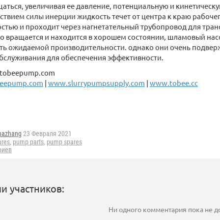
аться, увеличивая ее давление, потенциальную и кинетическу
ствием силы инерции жидкость течет от центра к краю рабочег
стью и проходит через нагнетательный трубопровод для тран
о вращается и находится в хорошем состоянии, шламовый нас
ть ожидаемой производительности. однако они очень подвер
обслуживания для обеспечения эффективности.
2@tobeepump.com
eepump.com
|
www.slurrypumpsupply.com
|
www.tobee.cc
nazhang
23 Февраля 2021
ares
,
pump parts
,
pump spares
риев
и участников:
Ни одного комментария пока не 