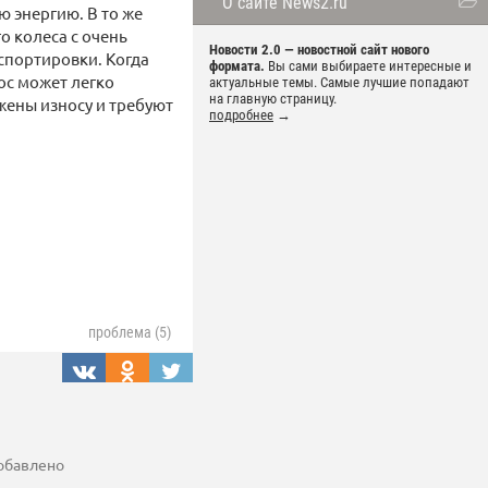
О сайте News2.ru
ю энергию. В то же
о колеса с очень
Новости 2.0 — новостной сайт нового
спортировки. Когда
формата.
Вы сами выбираете интересные и
ос может легко
актуальные темы. Самые лучшие попадают
на главную страницу.
жены износу и требуют
подробнее
→
проблема (5)
добавлено