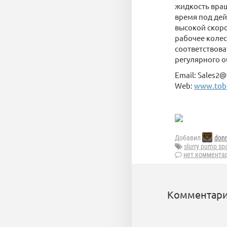
жидкость вращ
время под дей
высокой скоро
рабочее колес
соответствова
регулярного 
Email: Sales
Web:
www.tob
Добавил
don
slurry pump sp
нет коммента
Комментари