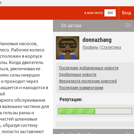
И
Вход
в мою ленту
364
Об авторе
donnazhang
ламовых насосов,
Профиль
|
Статистика
лесо. Рабочее колесо
сположен в корпусе
илы. Когда двигатель
ься, увеличивая ее
Последние добавленные новости
твием силы инерции
Одобренные новости
 и проходит через
Френдлента последних новостей
ащается и находится в
Последние комментарии
мой
Репутация:
лярного обслуживания
я важными частями для
ш гильзы рамы и
 частей шламовых
, образуя систему
 лопасти заставляют