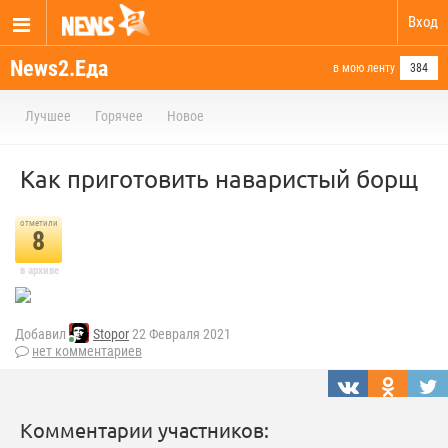
Вход
News2.Еда
в мою ленту
384
Лучшее
Горячее
Новое
Как приготовить наваристый борщ
отметили
8
в архиве
Добавил
Stopor
22 Февраля 2021
нет комментариев
Комментарии участников: