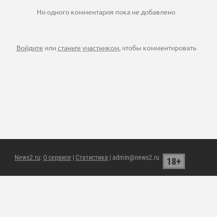
Ни одного комментария пока не добавлено
Войдите
или
станьте участником
, чтобы комментировать
News2.ru
:
О сервисе
|
Статистика
| admin@news2.ru
18+