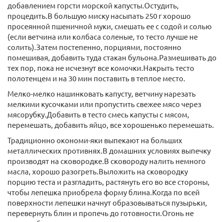
добавлением горсти морской капусты.Остудить,
процедить.В большую миску насыпать 250 г хорошо
просеянной пшеничной муки, смешать ее с содой и солью
(если ветчина или колбаса соленые, то тесто лучше не
солить).Затем постепенно, порциями, постоянно
помешивая, добавить туда стакан бульона.Размешивать до
тех пор, пока не исчезнут все комочки.Накрыть тесто
полотенцем и на 30 мин поставить в теплое место.
Мелко-мелко нашинковать капусту, ветчину нарезать
мелкими кусочками или пропустить свежее мясо через
мясорубку.Добавить в тесто смесь капусты с мясом,
перемешать, добавить яйцо, все хорошенько перемешать.
Традиционно окономи-яки выпекают на больших
металлических противнях.В домашних условиях выпечку
производят на сковородке.В сковороду налить немного
масла, хорошо разогреть.Выложить на сковородку
порцию теста и разгладить, растянуть его во все стороны,
чтобы лепешка приобрела форму блина.Когда по всей
поверхности лепешки начнут образовываться пузырьки,
перевернуть блин и пропечь до готовности.Огонь не