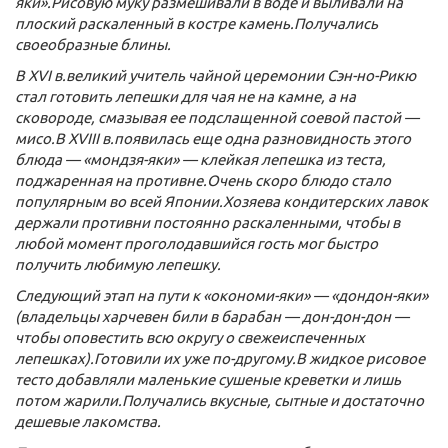
яки».Рисовую муку размешивали в воде и выливали на
плоский раскаленный в костре камень.Получались
своеобразные блины.
В XVI в.великий учитель чайной церемонии Сэн-но-Рикю
стал готовить лепешки для чая не на камне, а на
сковороде, смазывая ее подслащенной соевой пастой —
мисо.В XVIII в.появилась еще одна разновидность этого
блюда — «мондзя-яки» — клейкая лепешка из теста,
поджаренная на противне.Очень скоро блюдо стало
популярным во всей Японии.Хозяева кондитерских лавок
держали противни постоянно раскаленными, чтобы в
любой момент проголодавшийся гость мог быстро
получить любимую лепешку.
Следующий этап на пути к «окономи-яки» — «дондон-яки»
(владельцы харчевен били в барабан — дон-дон-дон —
чтобы оповестить всю округу о свежеиспеченных
лепешках).Готовили их уже по-другому.В жидкое рисовое
тесто добавляли маленькие сушеные креветки и лишь
потом жарили.Получались вкусные, сытные и достаточно
дешевые лакомства.