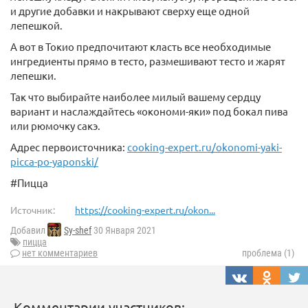
и другие добавки и накрывают сверху еще одной
лепешкой.
А вот в Токио предпочитают класть все необходимые
ингредиенты прямо в тесто, размешивают тесто и жарят
лепешки.
Так что выбирайте наиболее милый вашему сердцу
вариант и наслаждайтесь «окономи-яки» под бокал пива
или рюмочку сакэ.
Адрес первоисточника:
cooking-expert.ru/okonomi-yaki-
picca-po-yaponski/
#Пицца
Источник:
https://cooking-expert.ru/okon...
Добавил
Sy-shef
30 Января 2021
пицца
нет комментариев
проблема (1)
Комментарии участников: