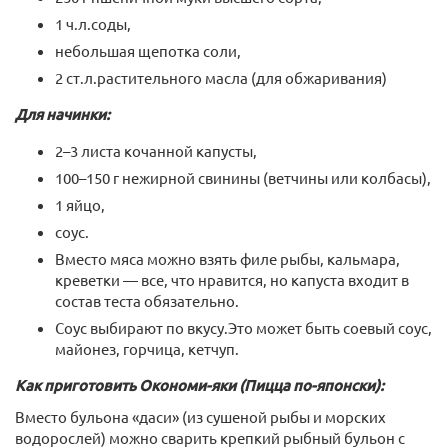
1 ч.л.соды,
небольшая щепотка соли,
2 ст.л.растительного масла (для обжаривания)
Для начинки:
2–3 листа кочанной капусты,
100–150 г нежирной свинины (ветчины или колбасы),
1 яйцо,
соус.
Вместо мяса можно взять филе рыбы, кальмара,
креветки — все, что нравится, но капуста входит в
состав теста обязательно.
Соус выбирают по вкусу.Это может быть соевый соус,
майонез, горчица, кетчуп.
Как приготовить Окономи-яки (Пицца по-японски):
Вместо бульона «даси» (из сушеной рыбы и морских
водорослей) можно сварить крепкий рыбный бульон с