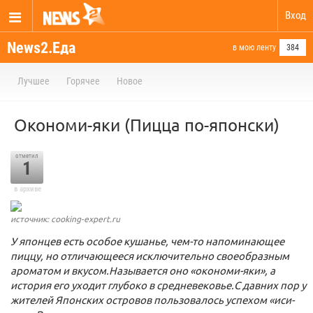
Вход
News2.Еда
в мою ленту
384
Лучшее
Горячее
Новое
Окономи-яки (Пицца по-японски)
отметил
1
в архиве
источник: cooking-expert.ru
У японцев есть особое кушанье, чем-то напоминающее
пиццу, но отличающееся исключительно своеобразным
ароматом и вкусом.Называется оно «окономи-яки», а
история его уходит глубоко в средневековье.С давних пор у
жителей Японских островов пользовалось успехом «иси-