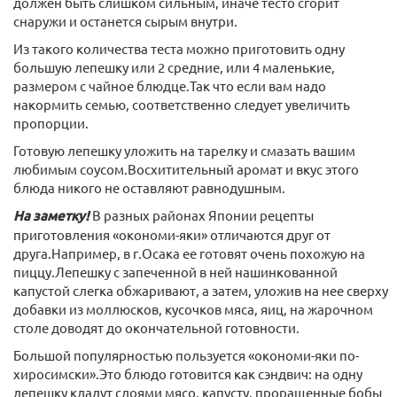
должен быть слишком сильным, иначе тесто сгорит
снаружи и останется сырым внутри.
Из такого количества теста можно приготовить одну
большую лепешку или 2 средние, или 4 маленькие,
размером с чайное блюдце.Так что если вам надо
накормить семью, соответственно следует увеличить
пропорции.
Готовую лепешку уложить на тарелку и смазать вашим
любимым соусом.Восхитительный аромат и вкус этого
блюда никого не оставляют равнодушным.
На заметку!
В разных районах Японии рецепты
приготовления «окономи-яки» отличаются друг от
друга.Например, в г.Осака ее готовят очень похожую на
пиццу.Лепешку с запеченной в ней нашинкованной
капустой слегка обжаривают, а затем, уложив на нее сверху
добавки из моллюсков, кусочков мяса, яиц, на жарочном
столе доводят до окончательной готовности.
Большой популярностью пользуется «окономи-яки по-
хиросимски».Это блюдо готовится как сэндвич: на одну
лепешку кладут слоями мясо, капусту, проращенные бобы