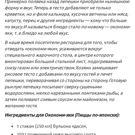
Примерно полвека назад лепешки приобрели нынешнюю
форму и вкус.Теперь в тесто добавляют не только
креветки, но и филе кальмара, кусочки ветчины или мяса,
капусту, перец и другие ингредиенты — кому что больше
по вкусу.И называться блюдо стало по-новому — окономи-
яки, т. е.блюдо на любой вкус.
В наше время посетители ресторана для того, чтобы
отведать «окономи-яки», усаживаются вокруг
специального жарочного стола, в центре которого
вмонтирован большой стальной лист, подогреваемый
снизу газом или электричеством.Хозяин замешивает
рисовое тесто с добавками по вкусу гостей и печет
лепешки, переворачивая со стороны на сторону.Готовую
рыхлую лепешку посыпают сверху сушеными
водорослями, мелко нарезанными ломтиками рыбы, а
затем поливают соевым соусом или майонезом, по
желанию гостя.
Ингредиенты для Окономи-яки (Пиццы по-японски):
1 стакан (250 мл) бульона «даси»,
250 г пшеничной муки высшего сорта,