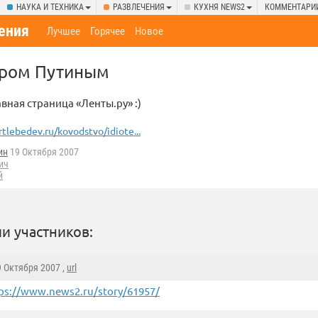
НАУКА И ТЕХНИКА
РАЗВЛЕЧЕНИЯ
КУХНЯ NEWS2
КОММЕНТАРИ
ения
Лучшее
Горячее
Новое
ром Путиным
вная страница «Ленты.ру» :)
rtlebedev.ru/kovodstvo/idiote...
ин
19 Октября 2007
ич
й
и участников:
9 Октября 2007 ,
url
ps://www.news2.ru/story/61957/