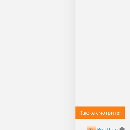
Также смотрите:
Вид Ялты
23
— 3