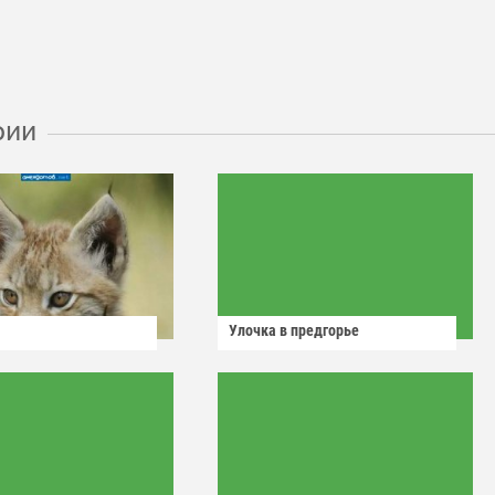
рии
Улочка в предгорье