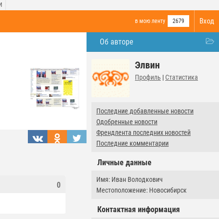
И
Вход
в мою ленту
2679
Об авторе
Элвин
Профиль
|
Статистика
Последние добавленные новости
Одобренные новости
Френдлента последних новостей
Последние комментарии
Личные данные
Имя: Иван Володкович
0
Местоположение: Новосибирск
Контактная информация