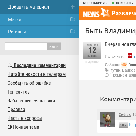
КОРОНАВИРУС
НОВОСТИ
Добавить материал
Развлеч
Метки
Быть Владими
Регионы
Вчерашняя гла
отметили
12
Источник:
a
человека
в архиве
Последние комментарии
Добавил
Элв
путин
,
малков
Читайте новости в телеграм
1 комментари
Сообщить об ошибке
Топ сайтов
Комментари
Забаненные участники
Правила
Cedrus
, 1
Частые вопросы
htt
14
Ночная тема